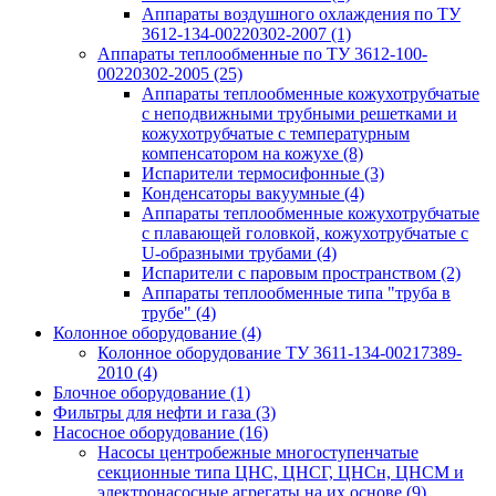
Аппараты воздушного охлаждения по ТУ
3612-134-00220302-2007
(1)
Аппараты теплообменные по ТУ 3612-100-
00220302-2005
(25)
Аппараты теплообменные кожухотрубчатые
с неподвижными трубными решетками и
кожухотрубчатые с температурным
компенсатором на кожухе
(8)
Испарители термосифонные
(3)
Конденсаторы вакуумные
(4)
Аппараты теплообменные кожухотрубчатые
с плавающей головкой, кожухотрубчатые с
U-образными трубами
(4)
Испарители с паровым пространством
(2)
Аппараты теплообменные типа "труба в
трубе"
(4)
Колонное оборудование
(4)
Колонное оборудование ТУ 3611-134-00217389-
2010
(4)
Блочное оборудование
(1)
Фильтры для нефти и газа
(3)
Насосное оборудование
(16)
Насосы центробежные многоступенчатые
секционные типа ЦНС, ЦНСГ, ЦНСн, ЦНСМ и
электронасосные агрегаты на их основе
(9)