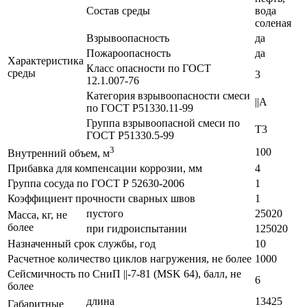
Состав среды
вода
соленая
Взрывоопасность
да
Пожароопасность
да
Характеристика
Класс опасности по ГОСТ
среды
3
12.1.007-76
Категория взрывоопасности смеси
||А
по ГОСТ Р51330.11-99
Группа взрывоопасной смеси по
Т3
ГОСТ Р51330.5-99
3
100
Внутренний объем, м
Прибавка для компенсации коррозии, мм
4
Группа сосуда по ГОСТ Р 52630-2006
1
Коэффициент прочности сварных швов
1
пустого
25020
Масса, кг, не
более
при гидроиспытании
125020
Назначенный срок службы, год
10
Расчетное количество циклов нагружения, не более
1000
Сейсмичность по СниП ||-7-81 (MSK 64), балл, не
6
более
длина
13425
Габаритные