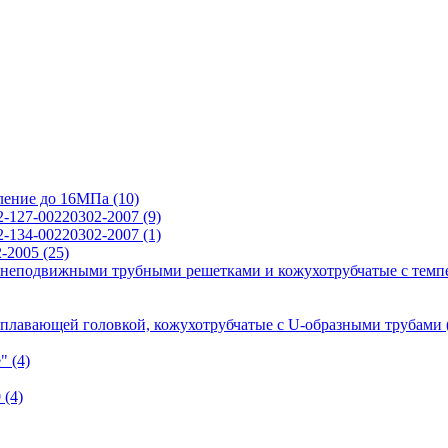
вление до 16МПа
(10)
2-127-00220302-2007
(9)
2-134-00220302-2007
(1)
2-2005
(25)
 неподвижными трубными решетками и кожухотрубчатые с темп
 плавающей головкой, кожухотрубчатые с U-образными трубами
е"
(4)
0
(4)