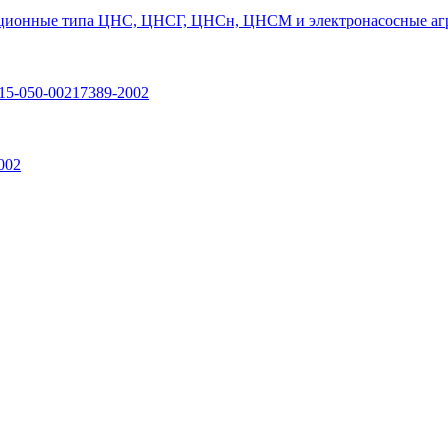
ционные типа ЦНС, ЦНСГ, ЦНСн, ЦНСМ и электронасосные агр
15-050-00217389-2002
002