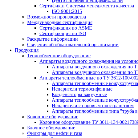
Центр гигиены и эпидемиологии
Сертификат Системы менеджмента качества
ISO 9001:2015
Возможности производства
Международная сертификация
Сертификация по ASME
Сертификация по ISO
Раскрытие информации
Сведения об образовательной организации
Продукция
Теплообменное оборудование
Аппараты воздушного охлаждения на условн
Аппараты воздушного охлаждения по Т
Аппараты воздушного охлаждения по Т
Аппараты теплообменные по ТУ 3612-100-00
Аппараты теплообменные кожухотрубча
Испарители термосифонные
Конденсаторы вакуумные
Аппараты теплообменные кожухотрубчат
Испарители с паровым пространством
Аппараты теплообменные типа "труба в
Колонное оборудование
Колонное оборудование ТУ 3611-134-0021738
Блочное оборудование
Фильтры для нефти и газа