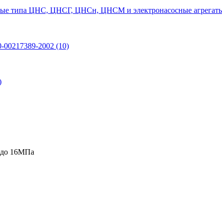
ые типа ЦНС, ЦНСГ, ЦНСн, ЦНСМ и электронасосные агрегаты
0-00217389-2002
(10)
)
 до 16МПа