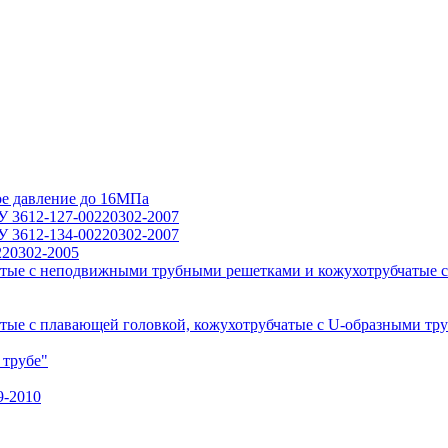
ое давление до 16МПа
У 3612-127-00220302-2007
У 3612-134-00220302-2007
220302-2005
тые с неподвижными трубными решетками и кожухотрубчатые с
ые с плавающей головкой, кожухотрубчатые с U-образными тр
 трубе"
9-2010