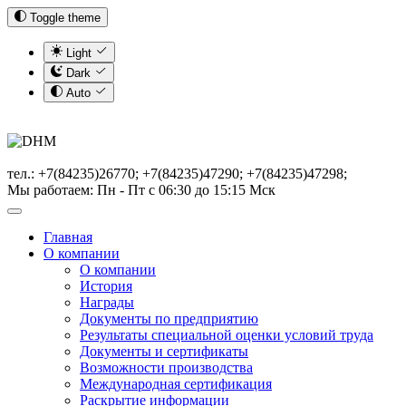
Toggle theme
Light
Dark
Auto
тел.: +7(84235)26770; +7(84235)47290; +7(84235)47298;
Мы работаем: Пн - Пт с 06:30 до 15:15 Мск
Главная
О компании
О компании
История
Награды
Документы по предприятию
Результаты специальной оценки условий труда
Документы и сертификаты
Возможности производства
Международная сертификация
Раскрытие информации