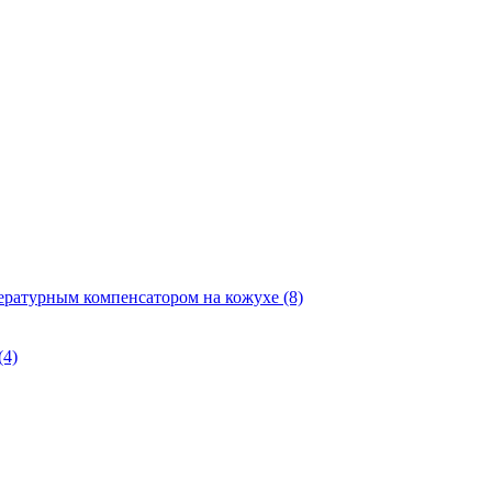
ературным компенсатором на кожухе
(8)
(4)