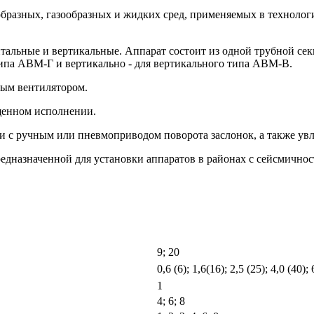
бразных, газообразных и жидких сред, применяемых в техноло
альные и вертикальные. Аппарат состоит из одной трубной сек
ипа АВМ-Г и вертикально - для вертикального типа АВМ-В.
вым вентилятором.
щенном исполнении.
с ручным или пневмоприводом поворота заслонок, а также увл
едназначенной для установки аппаратов в районах с сейсмичност
9; 20
0,6 (6); 1,6(16); 2,5 (25); 4,0 (40); 
1
4; 6; 8