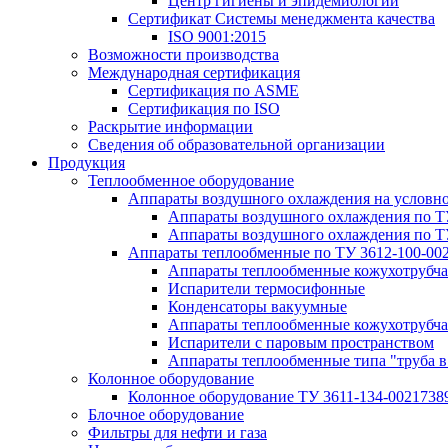
Центр гигиены и эпидемиологии
Сертификат Системы менеджмента качества
ISO 9001:2015
Возможности производства
Международная сертификация
Сертификация по ASME
Сертификация по ISO
Раскрытие информации
Сведения об образовательной организации
Продукция
Теплообменное оборудование
Аппараты воздушного охлаждения на условн
Аппараты воздушного охлаждения по Т
Аппараты воздушного охлаждения по Т
Аппараты теплообменные по ТУ 3612-100-00
Аппараты теплообменные кожухотрубча
Испарители термосифонные
Конденсаторы вакуумные
Аппараты теплообменные кожухотрубчат
Испарители с паровым пространством
Аппараты теплообменные типа "труба в
Колонное оборудование
Колонное оборудование ТУ 3611-134-0021738
Блочное оборудование
Фильтры для нефти и газа