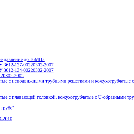
ое давление до 16МПа
У 3612-127-00220302-2007
У 3612-134-00220302-2007
220302-2005
тые с неподвижными трубными решетками и кожухотрубчатые с
ые с плавающей головкой, кожухотрубчатые с U-образными тр
 трубе"
9-2010