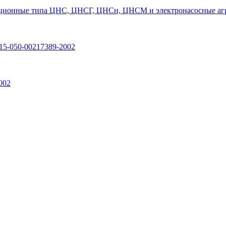
ционные типа ЦНС, ЦНСГ, ЦНСн, ЦНСМ и электронасосные агр
15-050-00217389-2002
002