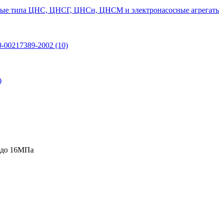
ые типа ЦНС, ЦНСГ, ЦНСн, ЦНСМ и электронасосные агрегаты
0-00217389-2002
(10)
)
 до 16МПа