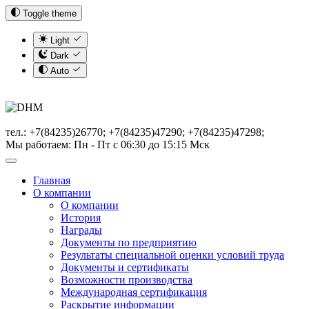
Toggle theme
Light
Dark
Auto
тел.: +7(84235)26770; +7(84235)47290; +7(84235)47298;
Мы работаем: Пн - Пт с 06:30 до 15:15 Мск
Главная
О компании
О компании
История
Награды
Документы по предприятию
Результаты специальной оценки условий труда
Документы и сертификаты
Возможности производства
Международная сертификация
Раскрытие информации