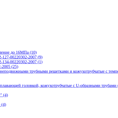
вление до 16МПа
(10)
2-127-00220302-2007
(9)
2-134-00220302-2007
(1)
2-2005
(25)
 неподвижными трубными решетками и кожухотрубчатые с темп
 плавающей головкой, кожухотрубчатые с U-образными трубами
е"
(4)
0
(4)