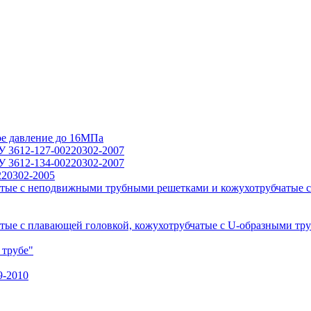
ое давление до 16МПа
У 3612-127-00220302-2007
У 3612-134-00220302-2007
220302-2005
тые с неподвижными трубными решетками и кожухотрубчатые с
ые с плавающей головкой, кожухотрубчатые с U-образными тр
 трубе"
9-2010