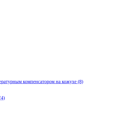
ературным компенсатором на кожухе
(8)
(4)