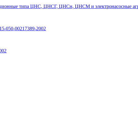
ционные типа ЦНС, ЦНСГ, ЦНСн, ЦНСМ и электронасосные агр
15-050-00217389-2002
002