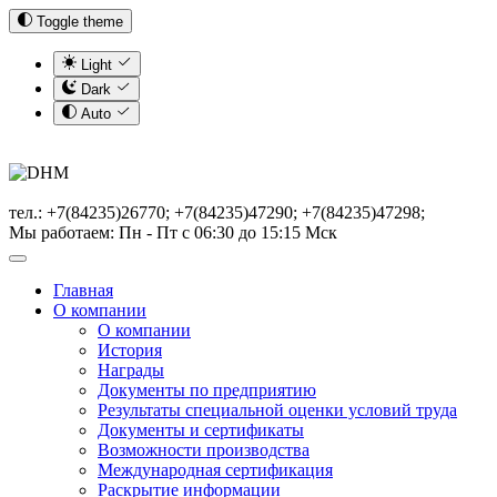
Toggle theme
Light
Dark
Auto
тел.: +7(84235)26770; +7(84235)47290; +7(84235)47298;
Мы работаем: Пн - Пт с 06:30 до 15:15 Мск
Главная
О компании
О компании
История
Награды
Документы по предприятию
Результаты специальной оценки условий труда
Документы и сертификаты
Возможности производства
Международная сертификация
Раскрытие информации