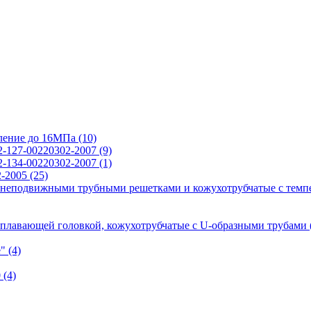
вление до 16МПа
(10)
2-127-00220302-2007
(9)
2-134-00220302-2007
(1)
2-2005
(25)
 неподвижными трубными решетками и кожухотрубчатые с темп
 плавающей головкой, кожухотрубчатые с U-образными трубами
е"
(4)
0
(4)