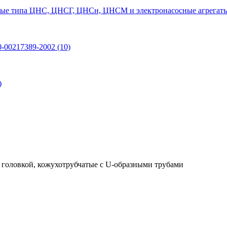
ые типа ЦНС, ЦНСГ, ЦНСн, ЦНСМ и электронасосные агрегаты
0-00217389-2002
(10)
)
головкой, кожухотрубчатые с U-образными трубами