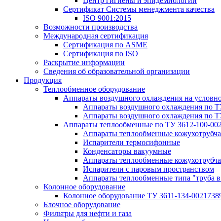
Центр гигиены и эпидемиологии
Сертификат Системы менеджмента качества
ISO 9001:2015
Возможности производства
Международная сертификация
Сертификация по ASME
Сертификация по ISO
Раскрытие информации
Сведения об образовательной организации
Продукция
Теплообменное оборудование
Аппараты воздушного охлаждения на условн
Аппараты воздушного охлаждения по Т
Аппараты воздушного охлаждения по Т
Аппараты теплообменные по ТУ 3612-100-00
Аппараты теплообменные кожухотрубча
Испарители термосифонные
Конденсаторы вакуумные
Аппараты теплообменные кожухотрубчат
Испарители с паровым пространством
Аппараты теплообменные типа "труба в
Колонное оборудование
Колонное оборудование ТУ 3611-134-0021738
Блочное оборудование
Фильтры для нефти и газа