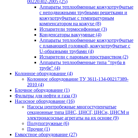
00220302-2005
(25)
Аппараты теплообменные кожухотрубчатые
с неподвижными трубными решетками и
кожухотрубчатые с температурным
компенсатором на кожухе
(8)
Испарители термосифонные
(3)
Конденсаторы вакуумные
(4)
Аппараты теплообменные кожухотрубчатые
с плавающей головкой, кожухотрубчатые с
U-образными трубами
(4)
Испарители с паровым пространством
(2)
Аппараты теплообменные типа "труба в
трубе"
(4)
Колонное оборудование
(4)
Колонное оборудование ТУ 3611-134-00217389-
2010
(4)
Блочное оборудование
(1)
Фильтры для нефти и газа
(3)
Насосное оборудование
(16)
Насосы центробежные многоступенчатые
секционные типа ЦНС, ЦНСГ, ЦНСн, ЦНСМ и
электронасосные агрегаты на их основе
(9)
Полупогружные
(6)
Прочие
(1)
Емкостное оборудование
(27)