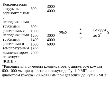
Конденсаторы
3000
вакуумные
600
4000
горизонтальные
с
неподвижными
трубными
800
2
Вакуум
решетками, с
1000
25х2
4
0
*
неподвижными
1200
3000
до 5
6
трубными
1400
4000
решетками и
1600
6000
температурным
1800
компенсатором
2000
на кожухе
(КВНГ)
*Разрешается применять конденсаторы с диаметром кожуха
600-1000 мм при давлении в кожухе до Ру=1,0 МПа и с
диаметром кожуха 1200-2000 мм при давлении до Ру=0,6 МПа