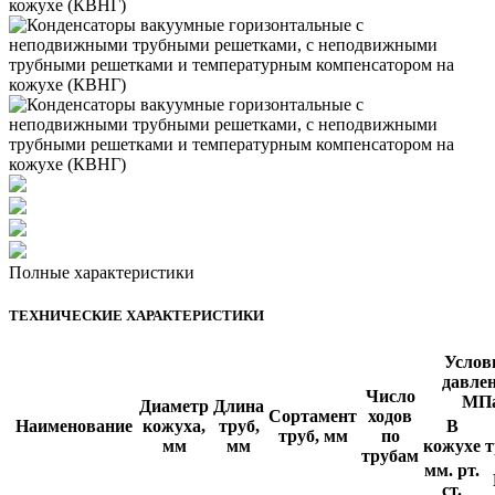
Полные характеристики
ТЕХНИЧЕСКИЕ ХАРАКТЕРИСТИКИ
Услов
давлен
Число
МП
Диаметр
Длина
Сортамент
ходов
Наименование
кожуха,
труб,
В
труб, мм
по
мм
мм
кожухе
т
трубам
мм. рт.
ст.