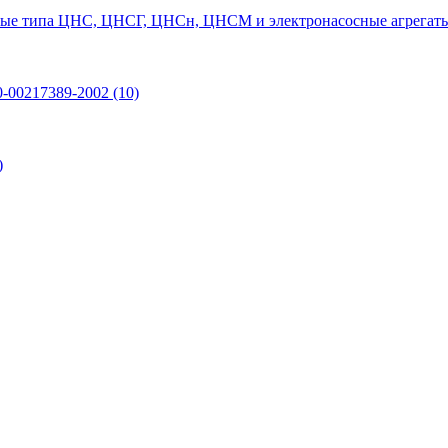
ые типа ЦНС, ЦНСГ, ЦНСн, ЦНСМ и электронасосные агрегаты
0-00217389-2002
(10)
)