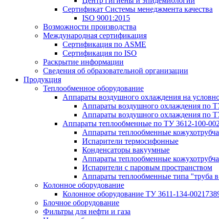
Центр гигиены и эпидемиологии
Сертификат Системы менеджмента качества
ISO 9001:2015
Возможности производства
Международная сертификация
Сертификация по ASME
Сертификация по ISO
Раскрытие информации
Сведения об образовательной организации
Продукция
Теплообменное оборудование
Аппараты воздушного охлаждения на условн
Аппараты воздушного охлаждения по Т
Аппараты воздушного охлаждения по Т
Аппараты теплообменные по ТУ 3612-100-00
Аппараты теплообменные кожухотрубча
Испарители термосифонные
Конденсаторы вакуумные
Аппараты теплообменные кожухотрубчат
Испарители с паровым пространством
Аппараты теплообменные типа "труба в
Колонное оборудование
Колонное оборудование ТУ 3611-134-0021738
Блочное оборудование
Фильтры для нефти и газа