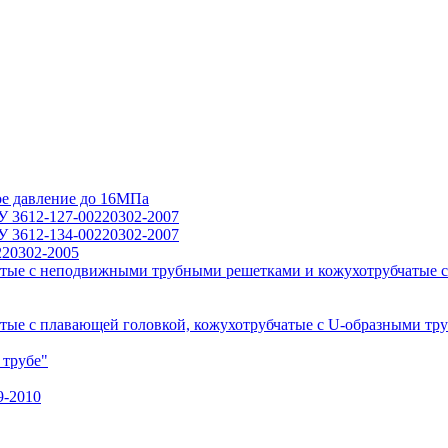
ое давление до 16МПа
У 3612-127-00220302-2007
У 3612-134-00220302-2007
220302-2005
тые с неподвижными трубными решетками и кожухотрубчатые с
ые с плавающей головкой, кожухотрубчатые с U-образными тр
 трубе"
9-2010