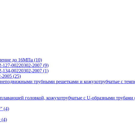
вление до 16МПа
(10)
2-127-00220302-2007
(9)
2-134-00220302-2007
(1)
2-2005
(25)
 неподвижными трубными решетками и кожухотрубчатые с темп
 плавающей головкой, кожухотрубчатые с U-образными трубами
е"
(4)
0
(4)