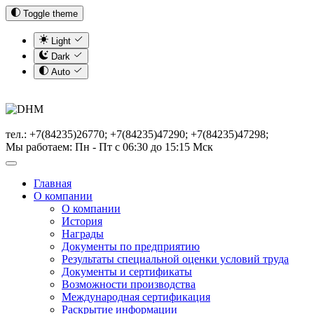
Toggle theme
Light
Dark
Auto
тел.: +7(84235)26770; +7(84235)47290; +7(84235)47298;
Мы работаем: Пн - Пт с 06:30 до 15:15 Мск
Главная
О компании
О компании
История
Награды
Документы по предприятию
Результаты специальной оценки условий труда
Документы и сертификаты
Возможности производства
Международная сертификация
Раскрытие информации