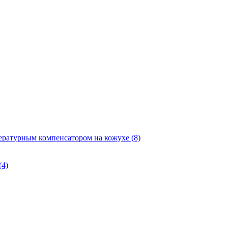
ературным компенсатором на кожухе
(8)
(4)