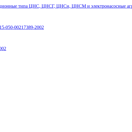
ционные типа ЦНС, ЦНСГ, ЦНСн, ЦНСМ и электронасосные агр
15-050-00217389-2002
002