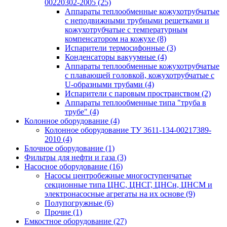
00220302-2005
(25)
Аппараты теплообменные кожухотрубчатые
с неподвижными трубными решетками и
кожухотрубчатые с температурным
компенсатором на кожухе
(8)
Испарители термосифонные
(3)
Конденсаторы вакуумные
(4)
Аппараты теплообменные кожухотрубчатые
с плавающей головкой, кожухотрубчатые с
U-образными трубами
(4)
Испарители с паровым пространством
(2)
Аппараты теплообменные типа "труба в
трубе"
(4)
Колонное оборудование
(4)
Колонное оборудование ТУ 3611-134-00217389-
2010
(4)
Блочное оборудование
(1)
Фильтры для нефти и газа
(3)
Насосное оборудование
(16)
Насосы центробежные многоступенчатые
секционные типа ЦНС, ЦНСГ, ЦНСн, ЦНСМ и
электронасосные агрегаты на их основе
(9)
Полупогружные
(6)
Прочие
(1)
Емкостное оборудование
(27)