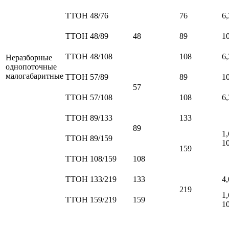
ТТОН 48/76
76
6,
ТТОН 48/89
48
89
10
ТТОН 48/108
108
6,
Неразборные
однопоточные
малогабаритные
ТТОН 57/89
89
10
57
ТТОН 57/108
108
6,
ТТОН 89/133
133
89
1,
ТТОН 89/159
10
159
ТТОН 108/159
108
ТТОН 133/219
133
4,
219
1,
ТТОН 159/219
159
10