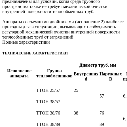
предназначены для условий, когда среда трубного
пространства также не требует механической очистки
внутренней поверхности теплообменных труб.
Аппараты со съемными двойниками (исполнение 2) наиболее
пригодны для эксплуатации, вызывающих необходимость
регулярной механической очистки внутренней поверхности
теплообменных труб от загрязнений.
Полные характеристики
ТЕХНИЧЕСКИЕ ХАРАКТЕРИСТИКИ
Диаметр труб, мм
Исполнение
Группа
Внутренних
Наружных
аппарата
теплообменников
d
D
п
ТТОН 25/57
25
57
6,
ТТОН 38/57
ТТОН 38/76
38
76
6,
ТТОН 38/89
89