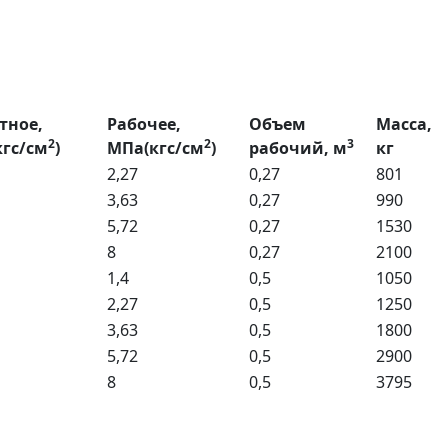
тное,
Рабочее,
Объем
Масса,
2
2
3
гс/см
)
МПа(кгс/см
)
рабочий, м
кг
2,27
0,27
801
3,63
0,27
990
5,72
0,27
1530
8
0,27
2100
1,4
0,5
1050
2,27
0,5
1250
3,63
0,5
1800
5,72
0,5
2900
8
0,5
3795