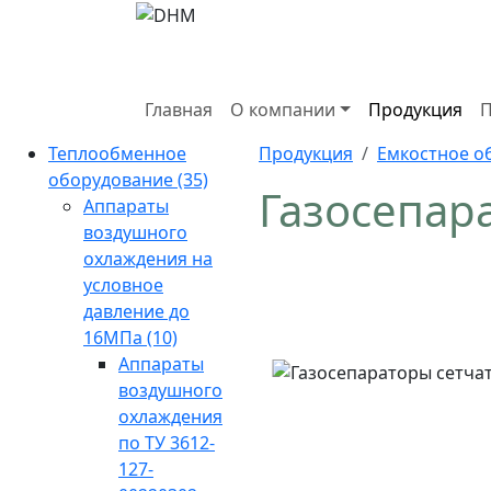
Главная
О компании
Продукция
П
Теплообменное
Продукция
Емкостное о
оборудование
(35)
Газосепар
Аппараты
воздушного
охлаждения на
условное
давление до
16МПа
(10)
Аппараты
воздушного
охлаждения
по ТУ 3612-
127-