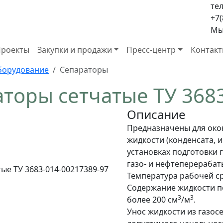
тел
+7(
Мы 
роекты
Закупки и продажи
Пресс-центр
Контак
борудование
Сепараторы
аторы сетчатые ТУ 368
Описание
Предназначены для окон
жидкости (конденсата, 
установках подготовки г
газо- и нефтеперераба
Температура рабочей сред
Содержание жидкости по
3
3
более 200 см
/м
.
Унос жидкости из газос