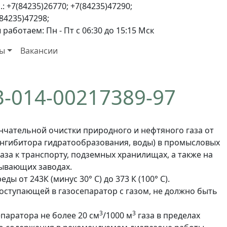
.: +7(84235)26770; +7(84235)47290;
84235)47298;
работаем: Пн - Пт с 06:30 до 15:15 Мск
ты
Вакансии
3-014-00217389-97
чательной очистки природного и нефтяного газа от
ингибитора гидратообразования, воды) в промысловых
аза к транспорту, подземных хранилищах, а также на
тывающих заводах.
ы от 243К (минус 30° С) до 373 К (100° С).
ступающей в газосепаратор с газом, не должно быть
3
3
епаратора не более 20 см
/1000 м
газа в пределах