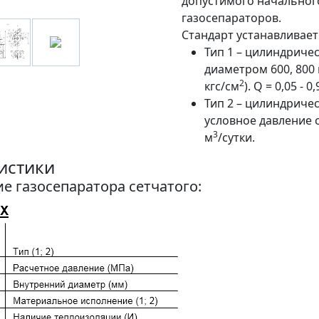
допустимого начальног
газосепараторов.
Стандарт устанавливает
Тип 1 – цилиндриче
диаметром 600, 800 
2
кгс/см
). Q = 0,05 - 
Тип 2 – цилиндриче
условное давление от 
3
м
/сутки.
истики
е газосепаратора сетчатого: