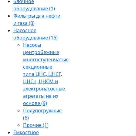
Блочное
оборудование
(1)
Фильтры для нефти
и газа
(3)
Насосное
оборудование
(16)
Насосы
центробежные
многоступенчатые
секционные
типа ЦНС, ЦНСГ,
ЦНСн, ЦНСМ и
электронасосные
агрегаты на их
основе
(9)
Полупогружные
(6)
Прочие
(1)
Емкостное