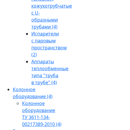
кожухотрубчатые
с U-
образными
трубами
(4)
Испарители
с паровым
пространством
(2)
Аппараты
теплообменные
типа "труба
в трубе"
(4)
Колонное
оборудование
(4)
Колонное
оборудование
ТУ 3611-134-
00217389-2010
(4)