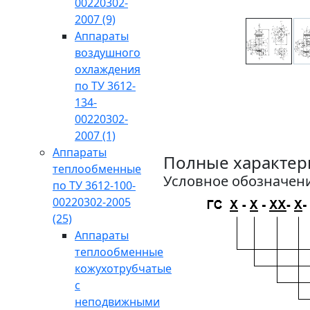
00220302-
2007
(9)
Аппараты
воздушного
охлаждения
по ТУ 3612-
134-
00220302-
2007
(1)
Аппараты
Полные характер
теплообменные
Условное обозначени
по ТУ 3612-100-
00220302-2005
(25)
Аппараты
теплообменные
кожухотрубчатые
с
неподвижными