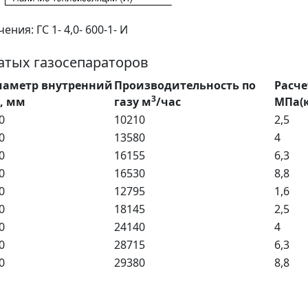
ия: ГС 1- 4,0- 600-1- И
атых газосепараторов
иаметр внутренний
Производительность по
Расче
3
, мм
газу м
/час
МПа(к
0
10210
2,5
0
13580
4
0
16155
6,3
0
16530
8,8
0
12795
1,6
0
18145
2,5
0
24140
4
0
28715
6,3
0
29380
8,8