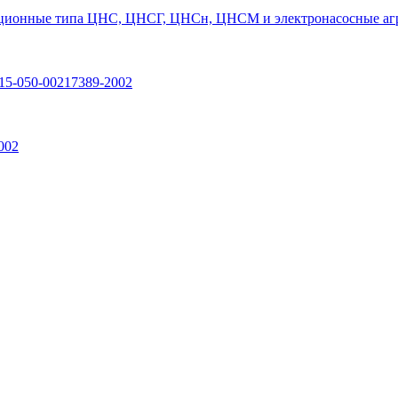
ционные типа ЦНС, ЦНСГ, ЦНСн, ЦНСМ и электронасосные агр
15-050-00217389-2002
002