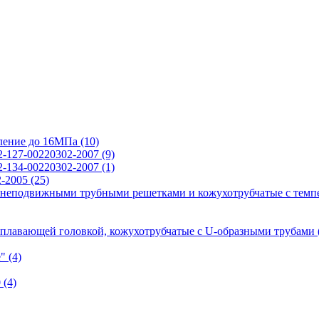
вление до 16МПа
(10)
2-127-00220302-2007
(9)
2-134-00220302-2007
(1)
2-2005
(25)
 неподвижными трубными решетками и кожухотрубчатые с темп
 плавающей головкой, кожухотрубчатые с U-образными трубами
е"
(4)
0
(4)