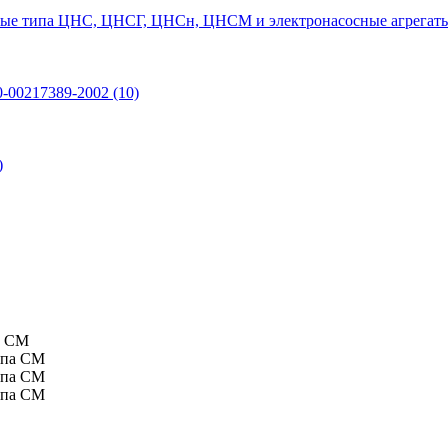
ые типа ЦНС, ЦНСГ, ЦНСн, ЦНСМ и электронасосные агрегаты
0-00217389-2002
(10)
)
а СМ