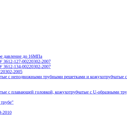
ое давление до 16МПа
У 3612-127-00220302-2007
У 3612-134-00220302-2007
220302-2005
тые с неподвижными трубными решетками и кожухотрубчатые с
ые с плавающей головкой, кожухотрубчатые с U-образными тр
 трубе"
9-2010