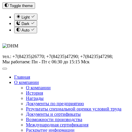
Toggle theme
Light
Dark
Auto
тел.: +7(84235)26770; +7(84235)47290; +7(84235)47298;
Мы работаем: Пн - Пт с 06:30 до 15:15 Мск
Главная
О компании
О компании
История
Награды
Документы по предприятию
Результаты специальной оценки условий труда
Документы и сертификаты
Возможности производства
Международная сертификация
Раскрытие информации