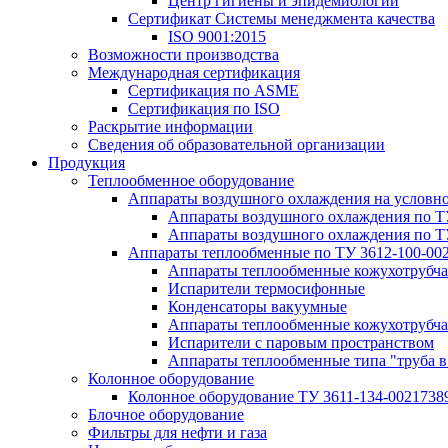
Центр гигиены и эпидемиологии
Сертификат Системы менеджмента качества
ISO 9001:2015
Возможности производства
Международная сертификация
Сертификация по ASME
Сертификация по ISO
Раскрытие информации
Сведения об образовательной организации
Продукция
Теплообменное оборудование
Аппараты воздушного охлаждения на условн
Аппараты воздушного охлаждения по Т
Аппараты воздушного охлаждения по Т
Аппараты теплообменные по ТУ 3612-100-00
Аппараты теплообменные кожухотрубча
Испарители термосифонные
Конденсаторы вакуумные
Аппараты теплообменные кожухотрубчат
Испарители с паровым пространством
Аппараты теплообменные типа "труба в
Колонное оборудование
Колонное оборудование ТУ 3611-134-0021738
Блочное оборудование
Фильтры для нефти и газа