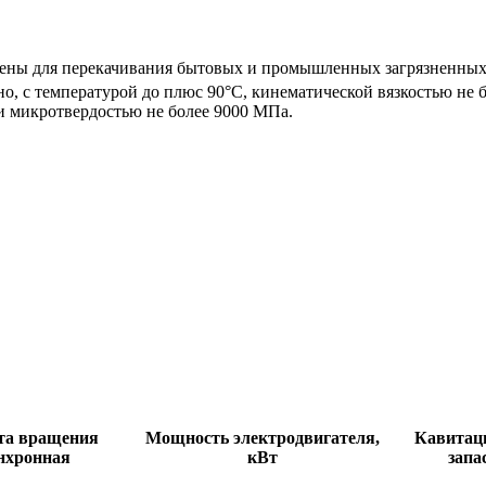
ены для перекачивания бытовых и промышленных загрязненных 
о, с температурой до плюс 90°С, кинематической вязкостью не б
и микротвердостью не более 9000 МПа.
та вращения
Мощность электродвигателя,
Кавитац
нхронная
кВт
запа