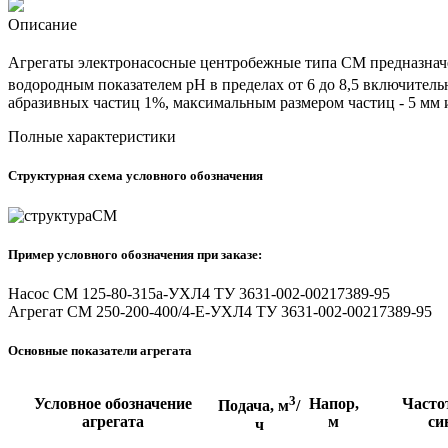
Описание
Агрегаты электронасосные центробежные типа СМ предназнач
водородным показателем рН в пределах от 6 до 8,5 включительн
абразивных частиц 1%, максимальным размером частиц - 5 мм 
Полные характеристики
Структурная схема условного обозначения
Пример условного обозначения при заказе:
Насос СМ 125-80-315а-УХЛ4 ТУ 3631-002-00217389-95
Агрегат СМ 250-200-400/4-Е-УХЛ4 ТУ 3631-002-00217389-95
Основные показатели агрегата
3
Условное обозначение
Напор,
Часто
Подача, м
/
агрегата
м
си
ч