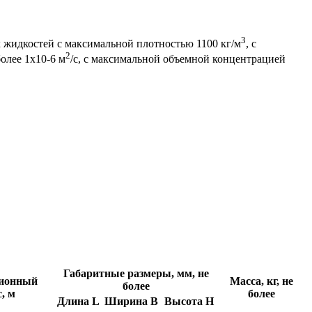
3
жидкостей с максимальной плотностью 1100 кг/м
, с
2
олее 1х10-6 м
/с, с максимальной объемной концентрацией
Габаритные размеры, мм, не
ионный
Масса, кг, не
более
с, м
более
Длина L
Ширина B
Высота H