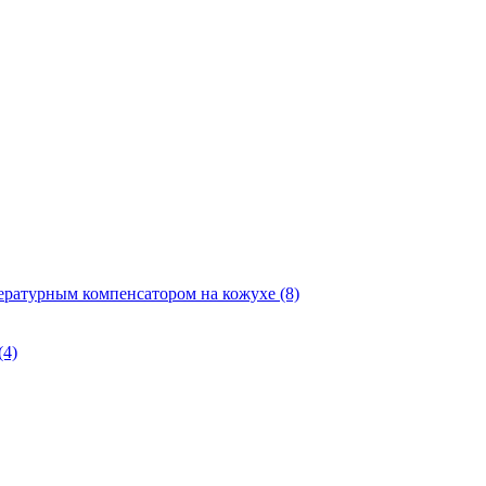
ературным компенсатором на кожухе
(8)
(4)