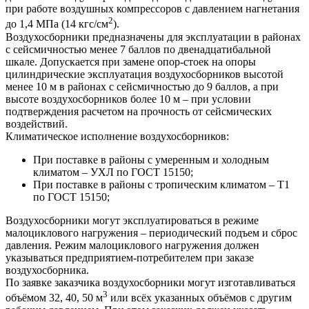
при работе воздушных компрессоров с давлением нагнетания
2
до 1,4 МПа (14 кгс/см
).
Воздухосборники предназначены для эксплуатации в районах
с сейсмичностью менее 7 баллов по двенадцатибальной
шкале. Допускается при замене опор-стоек на опоры
цилиндрические эксплуатация воздухосборников высотой
менее 10 м в районах с сейсмичностью до 9 баллов, а при
высоте воздухосборников более 10 м – при условии
подтверждения расчетом на прочность от сейсмических
воздействий.
Климатическое исполнение воздухосборников:
При поставке в районы с умеренным и холодным
климатом – УХЛ по ГОСТ 15150;
При поставке в районы с тропическим климатом – Т1
по ГОСТ 15150;
Воздухосборники могут эксплуатироваться в режиме
малоциклового нагружения – периодический подъем и сброс
давления. Режим малоциклового нагружения должен
указываться предприятием-потребителем при заказе
воздухосборника.
По заявке заказчика воздухосборники могут изготавливаться
3
объёмом 32, 40, 50 м
или всёх указанных объёмов с другим