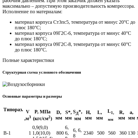
рабочим давлением. При этом заказчик должен указать
максимально – допустимую производительность компрессора.
Исполнение по материалам:
материал корпуса Ст3пс5, температура от минус 20°С до
плюс 180°С;
материал корпуса 09Г2С-6, температура от минус 40°С
до плюс 180°С;
материал корпуса 09Г2С-8, температура от минус 60°С
до плюс 180°С.
Полные характеристики
Структурная схема условного обозначения
Основные параметры и размеры
Типораз.
L
V
P, МПа
S
*,
D,
S*,
Н,
L,
R,
a,
1,
Д
3
2
мм
мм
мм
мм
мм
мм
мм
,м
(кгс/см
)
мм
0,9(9,0)
6,
6, 6,
В-1
1
1,0(10,0)
800
6,
2340
500
560
360
130
8