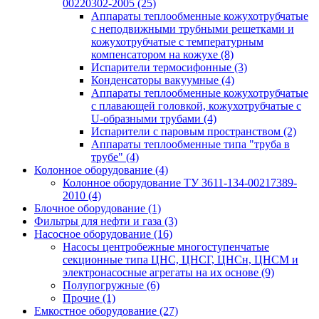
00220302-2005
(25)
Аппараты теплообменные кожухотрубчатые
с неподвижными трубными решетками и
кожухотрубчатые с температурным
компенсатором на кожухе
(8)
Испарители термосифонные
(3)
Конденсаторы вакуумные
(4)
Аппараты теплообменные кожухотрубчатые
с плавающей головкой, кожухотрубчатые с
U-образными трубами
(4)
Испарители с паровым пространством
(2)
Аппараты теплообменные типа "труба в
трубе"
(4)
Колонное оборудование
(4)
Колонное оборудование ТУ 3611-134-00217389-
2010
(4)
Блочное оборудование
(1)
Фильтры для нефти и газа
(3)
Насосное оборудование
(16)
Насосы центробежные многоступенчатые
секционные типа ЦНС, ЦНСГ, ЦНСн, ЦНСМ и
электронасосные агрегаты на их основе
(9)
Полупогружные
(6)
Прочие
(1)
Емкостное оборудование
(27)