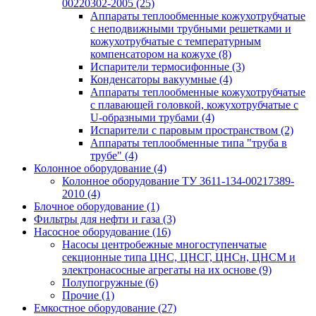
00220302-2005
(25)
Аппараты теплообменные кожухотрубчатые
с неподвижными трубными решетками и
кожухотрубчатые с температурным
компенсатором на кожухе
(8)
Испарители термосифонные
(3)
Конденсаторы вакуумные
(4)
Аппараты теплообменные кожухотрубчатые
с плавающей головкой, кожухотрубчатые с
U-образными трубами
(4)
Испарители с паровым пространством
(2)
Аппараты теплообменные типа "труба в
трубе"
(4)
Колонное оборудование
(4)
Колонное оборудование ТУ 3611-134-00217389-
2010
(4)
Блочное оборудование
(1)
Фильтры для нефти и газа
(3)
Насосное оборудование
(16)
Насосы центробежные многоступенчатые
секционные типа ЦНС, ЦНСГ, ЦНСн, ЦНСМ и
электронасосные агрегаты на их основе
(9)
Полупогружные
(6)
Прочие
(1)
Емкостное оборудование
(27)