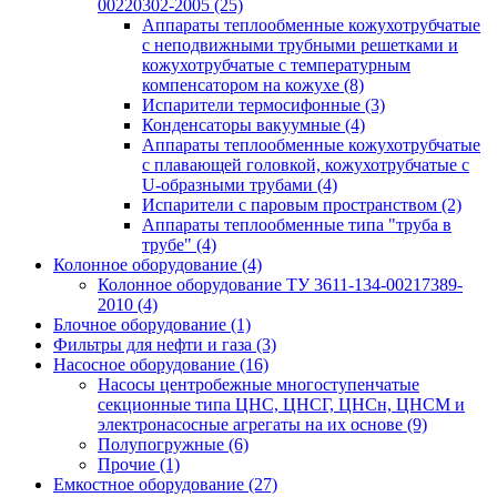
00220302-2005
(25)
Аппараты теплообменные кожухотрубчатые
с неподвижными трубными решетками и
кожухотрубчатые с температурным
компенсатором на кожухе
(8)
Испарители термосифонные
(3)
Конденсаторы вакуумные
(4)
Аппараты теплообменные кожухотрубчатые
с плавающей головкой, кожухотрубчатые с
U-образными трубами
(4)
Испарители с паровым пространством
(2)
Аппараты теплообменные типа "труба в
трубе"
(4)
Колонное оборудование
(4)
Колонное оборудование ТУ 3611-134-00217389-
2010
(4)
Блочное оборудование
(1)
Фильтры для нефти и газа
(3)
Насосное оборудование
(16)
Насосы центробежные многоступенчатые
секционные типа ЦНС, ЦНСГ, ЦНСн, ЦНСМ и
электронасосные агрегаты на их основе
(9)
Полупогружные
(6)
Прочие
(1)
Емкостное оборудование
(27)