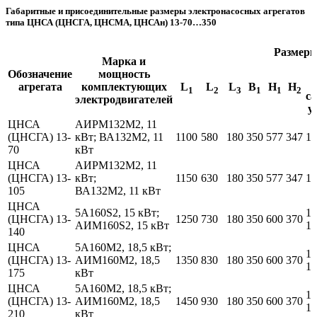
Габаритные и присоединительные размеры электронасосных агрегатов
типа ЦНСА (ЦНСГА, ЦНСМА, ЦНСАн) 13-70…350
Размеры,
Марка и
Обозначение
мощность
агрегата
комплектующих
L
L
L
В
H
H
1
2
3
1
1
2
с
электродвигателей
у
ЦНСА
АИРМ132М2, 11
(ЦНСГА) 13-
кВт; ВА132М2, 11
1100
580
180
350
577
347
13
70
кВт
ЦНСА
АИРМ132М2, 11
(ЦНСГА) 13-
кВт;
1150
630
180
350
577
347
14
105
ВА132М2, 11 кВт
ЦНСА
5А160S2, 15 кВт;
16
(ЦНСГА) 13-
1250
730
180
350
600
370
АИМ160S2, 15 кВт
16
140
ЦНСА
5А160М2, 18,5 кВт;
17
(ЦНСГА) 13-
АИМ160М2, 18,5
1350
830
180
350
600
370
17
175
кВт
ЦНСА
5А160М2, 18,5 кВт;
18
(ЦНСГА) 13-
АИМ160М2, 18,5
1450
930
180
350
600
370
18
210
кВт