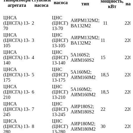
мощность,
насоса
тип
на
агрегата
насоса
кВт
ЦНСА
ЦНС
АИРМ132М2;
(ЦНСГА) 13-
2
(ЦНСГ)
11
220
ВА132М2
70
13-70
ЦНСА
ЦНС
АИРМ132М2;
(ЦНСГА) 13-
3
(ЦНСГ)
11
220
ВА132М2
105
13-105
ЦНСА
ЦНС
5А160S2;
(ЦНСГА) 13-
4
(ЦНСГ)
15
220
АИМ160S2
140
13-140
ЦНСА
ЦНС
5А160М2;
(ЦНСГА) 13-
5
(ЦНСГ)
18,5
220
АИМ160М2
175
13-175
ЦНСА
ЦНС
5А160М2;
(ЦНСГА) 13-
6
(ЦНСГ)
18,5
220
АИМ160М2
210
13-210
ЦНСА
ЦНС
АИР180S2;
(ЦНСГА) 13-
7
(ЦНСГ)
22
220
АИМ180S2
245
13-245
ЦНСА
ЦНС
АИР180М2;
(ЦНСГА) 13-
8
(ЦНСГ)
30
220
АИМ180М2
280
13-280