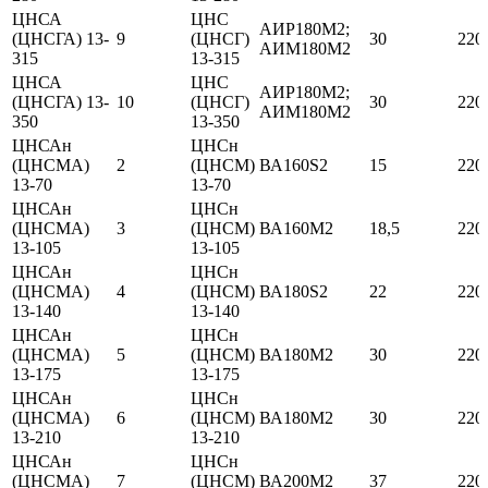
ЦНСА
ЦНС
АИР180М2;
(ЦНСГА) 13-
9
(ЦНСГ)
30
220
АИМ180М2
315
13-315
ЦНСА
ЦНС
АИР180М2;
(ЦНСГА) 13-
10
(ЦНСГ)
30
220
АИМ180М2
350
13-350
ЦНСАн
ЦНСн
(ЦНСМА)
2
(ЦНСМ)
ВА160S2
15
220
13-70
13-70
ЦНСАн
ЦНСн
(ЦНСМА)
3
(ЦНСМ)
ВА160М2
18,5
220
13-105
13-105
ЦНСАн
ЦНСн
(ЦНСМА)
4
(ЦНСМ)
ВА180S2
22
220
13-140
13-140
ЦНСАн
ЦНСн
(ЦНСМА)
5
(ЦНСМ)
ВА180М2
30
220
13-175
13-175
ЦНСАн
ЦНСн
(ЦНСМА)
6
(ЦНСМ)
ВА180М2
30
220
13-210
13-210
ЦНСАн
ЦНСн
(ЦНСМА)
7
(ЦНСМ)
ВА200М2
37
220