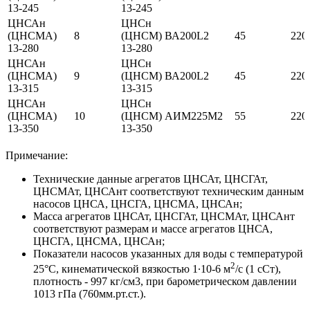
13-245
13-245
ЦНСАн
ЦНСн
(ЦНСМА)
8
(ЦНСМ)
ВА200L2
45
220
13-280
13-280
ЦНСАн
ЦНСн
(ЦНСМА)
9
(ЦНСМ)
ВА200L2
45
220
13-315
13-315
ЦНСАн
ЦНСн
(ЦНСМА)
10
(ЦНСМ)
АИМ225М2
55
220
13-350
13-350
Примечание:
Технические данные агрегатов ЦНСАт, ЦНСГАт,
ЦНСМАт, ЦНСАнт соответствуют техническим данным
насосов ЦНСА, ЦНСГА, ЦНСМА, ЦНСАн;
Масса агрегатов ЦНСАт, ЦНСГАт, ЦНСМАт, ЦНСАнт
соответствуют размерам и массе агрегатов ЦНСА,
ЦНСГА, ЦНСМА, ЦНСАн;
Показатели насосов указанных для воды с температурой
2
25°С, кинематической вязкостью 1∙10-6 м
/с (1 сСт),
плотность - 997 кг/см3, при барометрическом давлении
1013 гПа (760мм.рт.ст.).