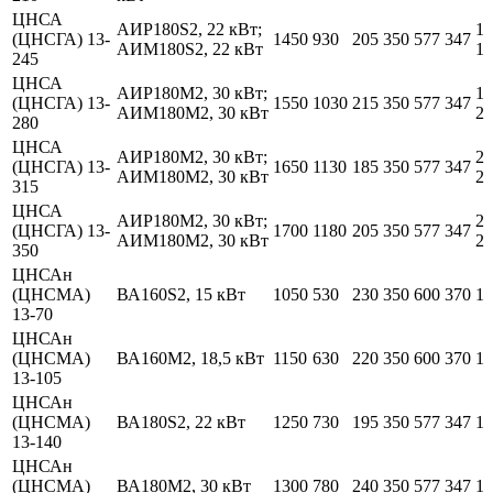
ЦНСА
АИР180S2, 22 кВт;
18
(ЦНСГА) 13-
1450
930
205
350
577
347
АИМ180S2, 22 кВт
18
245
ЦНСА
АИР180М2, 30 кВт;
19
(ЦНСГА) 13-
1550
1030
215
350
577
347
АИМ180М2, 30 кВт
20
280
ЦНСА
АИР180М2, 30 кВт;
20
(ЦНСГА) 13-
1650
1130
185
350
577
347
АИМ180М2, 30 кВт
20
315
ЦНСА
АИР180М2, 30 кВт;
21
(ЦНСГА) 13-
1700
1180
205
350
577
347
АИМ180М2, 30 кВт
21
350
ЦНСАн
(ЦНСМА)
ВА160S2, 15 кВт
1050
530
230
350
600
370
16
13-70
ЦНСАн
(ЦНСМА)
ВА160М2, 18,5 кВт
1150
630
220
350
600
370
17
13-105
ЦНСАн
(ЦНСМА)
ВА180S2, 22 кВт
1250
730
195
350
577
347
18
13-140
ЦНСАн
(ЦНСМА)
ВА180М2, 30 кВт
1300
780
240
350
577
347
18