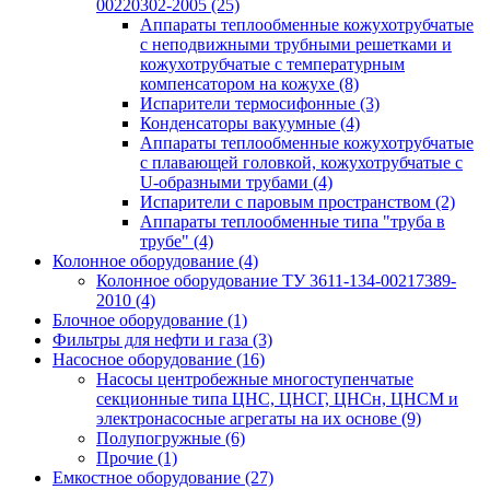
00220302-2005
(25)
Аппараты теплообменные кожухотрубчатые
с неподвижными трубными решетками и
кожухотрубчатые с температурным
компенсатором на кожухе
(8)
Испарители термосифонные
(3)
Конденсаторы вакуумные
(4)
Аппараты теплообменные кожухотрубчатые
с плавающей головкой, кожухотрубчатые с
U-образными трубами
(4)
Испарители с паровым пространством
(2)
Аппараты теплообменные типа "труба в
трубе"
(4)
Колонное оборудование
(4)
Колонное оборудование ТУ 3611-134-00217389-
2010
(4)
Блочное оборудование
(1)
Фильтры для нефти и газа
(3)
Насосное оборудование
(16)
Насосы центробежные многоступенчатые
секционные типа ЦНС, ЦНСГ, ЦНСн, ЦНСМ и
электронасосные агрегаты на их основе
(9)
Полупогружные
(6)
Прочие
(1)
Емкостное оборудование
(27)