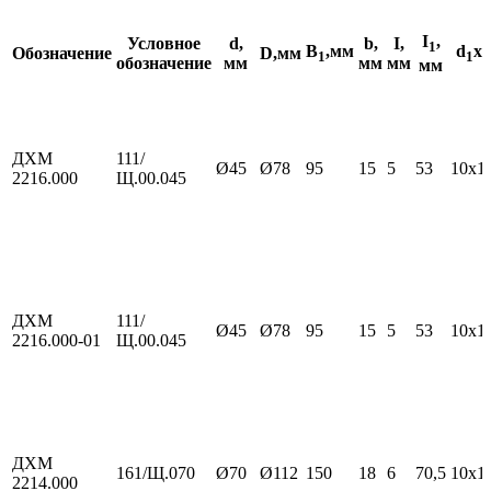
I
,
Условное
d,
b,
I,
1
B
,мм
d
x 
Обозначение
D,мм
1
1
обозначение
мм
мм
мм
мм
ДХМ
111/
Ø45
Ø78
95
15
5
53
10х1
2216.000
Щ.00.045
ДХМ
111/
Ø45
Ø78
95
15
5
53
10х1
2216.000-01
Щ.00.045
ДХМ
161/Щ.070
Ø70
Ø112
150
18
6
70,5
10х1
2214.000