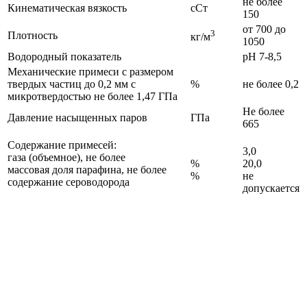
не более
Кинематическая вязкость
сСт
150
от 700 до
3
Плотность
кг/м
1050
Водородный показатель
рН 7-8,5
Механические примеси с размером
твердых частиц до 0,2 мм с
%
не более 0,2
микротвердостью не более 1,47 ГПа
Не более
Давление насыщенных паров
ГПа
665
Содержание примесей:
3,0
газа (объемное), не более
%
20,0
массовая доля парафина, не более
%
не
содержание сероводорода
допускается