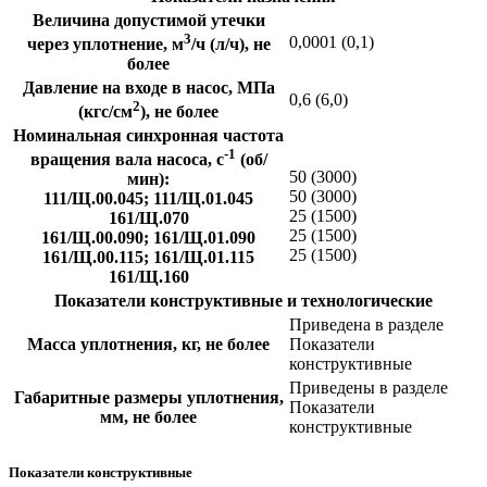
Величина допустимой утечки
3
0,0001 (0,1)
через уплотнение, м
/ч (л/ч), не
более
Давление на входе в насос, МПа
0,6 (6,0)
2
(кгс/см
), не более
Номинальная синхронная частота
-1
вращения вала насоса, с
(об/
50 (3000)
мин):
50 (3000)
111/Щ.00.045; 111/Щ.01.045
25 (1500)
161/Щ.070
25 (1500)
161/Щ.00.090; 161/Щ.01.090
25 (1500)
161/Щ.00.115; 161/Щ.01.115
161/Щ.160
Показатели конструктивные и технологические
Приведена в разделе
Масса уплотнения, кг, не более
Показатели
конструктивные
Приведены в разделе
Габаритные размеры уплотнения,
Показатели
мм, не более
конструктивные
Показатели конструктивные