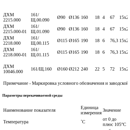
ДХМ
161/
Ø90
Ø136
160
18
4
67
15х2,
2215.000
Щ.00.090
ДХМ
161/
Ø90
Ø136
160
18
4
67
15х2,
2215.000-01
Щ.01.090
ДХМ
161/
Ø115
Ø165
190
18
6
76,3
15х2,
2218.000
Щ.00.115
ДХМ
161/
Ø115
Ø165
190
18
6
76,3
15х2,
2218.000-01
Щ.01.115
ДХМ
161/Щ.160
Ø160
Ø212
240
22
5
72
15х2,
10046.000
Примечание - Маркировка условного обозначения и заводской
Параметры перекачиваемой среды
Единица
Наименование показателя
Значение
измерения
от 0 до
Температура
˚С
плюс 105°С