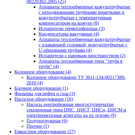
00220302-2005
(25)
Аппараты теплообменные кожухотрубчатые
с неподвижными трубными решетками и
кожухотрубчатые с температурным
компенсатором на кожухе
(8)
Испарители термосифонные
(3)
Конденсаторы вакуумные
(4)
Аппараты теплообменные кожухотрубчатые
с плавающей головкой, кожухотрубчатые с
U-образными трубами
(4)
Испарители с паровым пространством
(2)
Аппараты теплообменные типа "труба в
трубе"
(4)
Колонное оборудование
(4)
Колонное оборудование ТУ 3611-134-00217389-
2010
(4)
Блочное оборудование
(1)
Фильтры для нефти и газа
(3)
Насосное оборудование
(16)
Насосы центробежные многоступенчатые
секционные типа ЦНС, ЦНСГ, ЦНСн, ЦНСМ и
электронасосные агрегаты на их основе
(9)
Полупогружные
(6)
Прочие
(1)
Емкостное оборудование
(27)