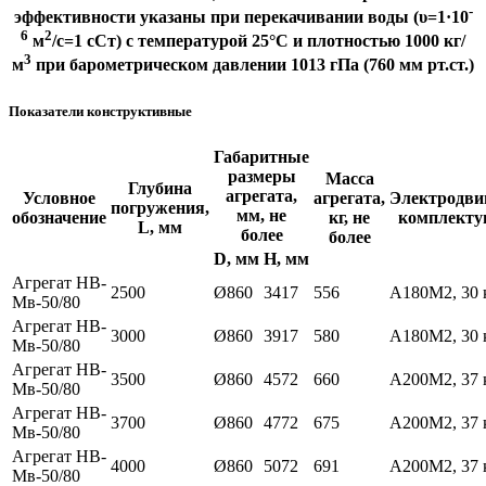
-
эффективности указаны при перекачивании воды (υ=1·10
6
2
м
/с=1 сСт) с температурой 25°С и плотностью 1000 кг/
3
м
при барометрическом давлении 1013 гПа (760 мм рт.ст.)
Показатели конструктивные
Габаритные
размеры
Масса
Глубина
агрегата,
Условное
агрегата,
Электродви
погружения,
мм, не
обозначение
кг, не
комплект
L, мм
более
более
D, мм
Н, мм
Агрегат НВ-
2500
Ø860
3417
556
А180М2, 30 
Мв-50/80
Агрегат НВ-
3000
Ø860
3917
580
А180М2, 30 
Мв-50/80
Агрегат НВ-
3500
Ø860
4572
660
А200М2, 37 
Мв-50/80
Агрегат НВ-
3700
Ø860
4772
675
А200М2, 37 
Мв-50/80
Агрегат НВ-
4000
Ø860
5072
691
А200М2, 37 
Мв-50/80