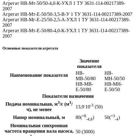
Агрегат НВ-Мт-50/50-4,0-К-УХЛ 1 ТУ 3631-114-00217389-
2007
Агрегат НВ-Мт-Е-50/50-3,5-В-У 1 ТУ 3631-114-00217389-2007
Агрегат НВ-Мг-Е-25/50-2,5-А-УХЛ 1 ТУ 3631-114-00217389-
2007
Агрегат НВ-Мт-Е-50/80-4,0-К-УХЛ 1 ТУ 3631-114-00217389-
2007
Основные показатели агрегата
Значение
показателя
НВ-
НВ-
Наименование показателя
МВ-50/80
МН-50/50
НВ-МВ-
НВ-МН-
Е-50/80
Е-50/50
Показатели назначения
3
3
Подача номинальная, м
/с (м
/
-3
13,9ˑ10
(50)
ч), не менее
+8
+3
Напор номинальный, м
80(
)
50(
)
-4,8
-4
Номинальная синхронная
частота вращения вала насоса,
50 (3000)