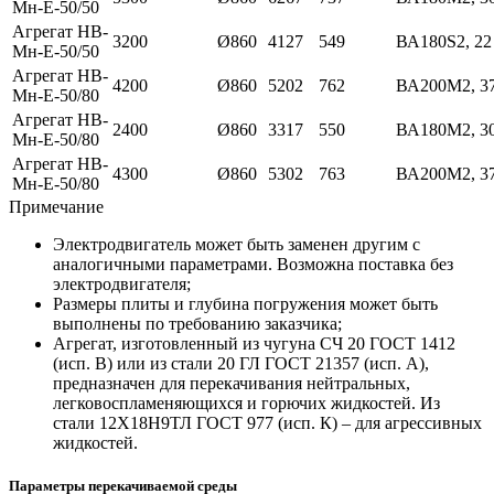
Мн-Е-50/50
Агрегат НВ-
3200
Ø860
4127
549
ВА180S2, 22
Мн-Е-50/50
Агрегат НВ-
4200
Ø860
5202
762
ВА200М2, 3
Мн-Е-50/80
Агрегат НВ-
2400
Ø860
3317
550
ВА180М2, 3
Мн-Е-50/80
Агрегат НВ-
4300
Ø860
5302
763
ВА200М2, 3
Мн-Е-50/80
Примечание
Электродвигатель может быть заменен другим с
аналогичными параметрами. Возможна поставка без
электродвигателя;
Размеры плиты и глубина погружения может быть
выполнены по требованию заказчика;
Aгрегат, изготовленный из чугуна СЧ 20 ГОСТ 1412
(исп. В) или из стали 20 ГЛ ГОСТ 21357 (исп. А),
предназначен для перекачивания нейтральных,
легковоспламеняющихся и горючих жидкостей. Из
стали 12Х18Н9ТЛ ГОСТ 977 (исп. К) – для агрессивных
жидкостей.
Параметры перекачиваемой среды