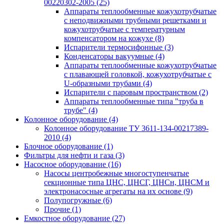
00220302-2005
(25)
Аппараты теплообменные кожухотрубчатые
с неподвижными трубными решетками и
кожухотрубчатые с температурным
компенсатором на кожухе
(8)
Испарители термосифонные
(3)
Конденсаторы вакуумные
(4)
Аппараты теплообменные кожухотрубчатые
с плавающей головкой, кожухотрубчатые с
U-образными трубами
(4)
Испарители с паровым пространством
(2)
Аппараты теплообменные типа "труба в
трубе"
(4)
Колонное оборудование
(4)
Колонное оборудование ТУ 3611-134-00217389-
2010
(4)
Блочное оборудование
(1)
Фильтры для нефти и газа
(3)
Насосное оборудование
(16)
Насосы центробежные многоступенчатые
секционные типа ЦНС, ЦНСГ, ЦНСн, ЦНСМ и
электронасосные агрегаты на их основе
(9)
Полупогружные
(6)
Прочие
(1)
Емкостное оборудование
(27)