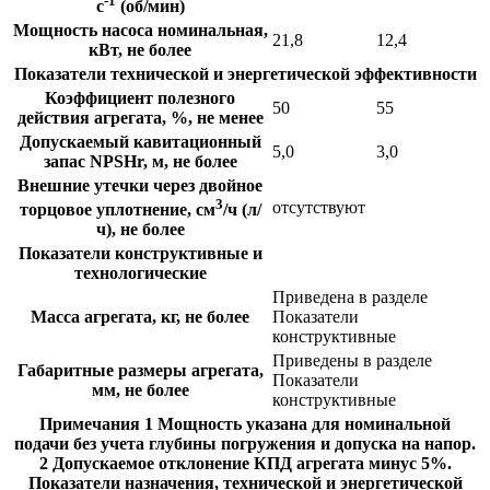
-1
с
(об/мин)
Мощность насоса номинальная,
21,8
12,4
кВт, не более
Показатели технической и энергетической эффективности
Коэффициент полезного
50
55
действия агрегата, %, не менее
Допускаемый кавитационный
5,0
3,0
запас NPSHr, м, не более
Внешние утечки через двойное
3
отсутствуют
торцовое уплотнение, см
/ч (л/
ч), не более
Показатели конструктивные и
технологические
Приведена в разделе
Масса агрегата, кг, не более
Показатели
конструктивные
Приведены в разделе
Габаритные размеры агрегата,
Показатели
мм, не более
конструктивные
Примечания 1 Мощность указана для номинальной
подачи без учета глубины погружения и допуска на напор.
2 Допускаемое отклонение КПД агрегата минус 5%.
Показатели назначения, технической и энергетической