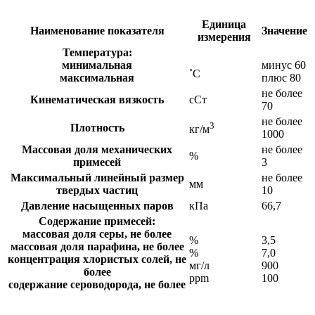
Единица
Наименование показателя
Значение
измерения
Температура:
минимальная
минус 60
˚С
максимальная
плюс 80
не более
Кинематическая вязкость
сСт
70
не более
3
Плотность
кг/м
1000
Массовая доля механических
не более
%
примесей
3
Максимальный линейный размер
не более
мм
твердых частиц
10
Давление насыщенных паров
кПа
66,7
Содержание примесей:
массовая доля серы, не более
%
3,5
массовая доля парафина, не более
%
7,0
концентрация хлористых солей, не
мг/л
900
более
ppm
100
содержание сероводорода, не более