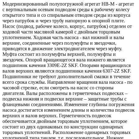
Модернизированный полупогружной агрегат НВ-М - агрегат
с вертикальным осевым подводом среды к рабочему колесу
открытого типа и со спиральным отводом среды из корпуса
через патрубок и через трубу напорную к опорной плите.
Насос (подвод, рабочее колесо, корпус, патрубок) отделен от
ходовой части масляной камерой с двойным торцовым
уплотнением. Ходовая часть насоса - вал нижний и валы
верхние, соединенные через полумуфты и звездочки,
приводятся в движение электродвигателем через муфту.
Муфта состоит из полумуфты верхней, полумуфты и
звездочек. Опорой вращающегося вала нижнего является
подшипник качения 3309Е-2Z SKF. Опорами вращающихся
валов верхних являются подшипники качения 6307-2Z SKF.
Подшипники не требуют дополнительной смазки в течение
всего срока службы. Направление вращения вала насоса - по
часовой стрелке, если смотреть на насос со стороны
двигателя. Валы расположены в герметичных подвесках –
подвеска нижняя и подвески верхние – защитные трубы с
фланцевыми соединениями. Изменение глубины погружения
насоса достигается изменением длины и количества подвесок
верхних и валов верхних. Герметичность подвесок
обеспечивается двойным торцовым уплотнением, которое
состоит из двух одинаковых по конструкции одинарных
торцовых уплотнений. Расположение одинарных торцовых
уплотнений типа тандем, т.е. последовательное. Нижнее