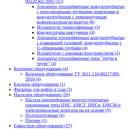
00220302-2005
(25)
Аппараты теплообменные кожухотрубчатые
с неподвижными трубными решетками и
кожухотрубчатые с температурным
компенсатором на кожухе
(8)
Испарители термосифонные
(3)
Конденсаторы вакуумные
(4)
Аппараты теплообменные кожухотрубчатые
с плавающей головкой, кожухотрубчатые с
U-образными трубами
(4)
Испарители с паровым пространством
(2)
Аппараты теплообменные типа "труба в
трубе"
(4)
Колонное оборудование
(4)
Колонное оборудование ТУ 3611-134-00217389-
2010
(4)
Блочное оборудование
(1)
Фильтры для нефти и газа
(3)
Насосное оборудование
(16)
Насосы центробежные многоступенчатые
секционные типа ЦНС, ЦНСГ, ЦНСн, ЦНСМ и
электронасосные агрегаты на их основе
(9)
Полупогружные
(6)
Прочие
(1)
Емкостное оборудование
(27)