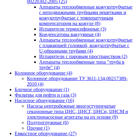
00220302-2005
(25)
Аппараты теплообменные кожухотрубчатые
с неподвижными трубными решетками и
кожухотрубчатые с температурным
компенсатором на кожухе
(8)
Испарители термосифонные
(3)
Конденсаторы вакуумные
(4)
Аппараты теплообменные кожухотрубчатые
с плавающей головкой, кожухотрубчатые с
U-образными трубами
(4)
Испарители с паровым пространством
(2)
Аппараты теплообменные типа "труба в
трубе"
(4)
Колонное оборудование
(4)
Колонное оборудование ТУ 3611-134-00217389-
2010
(4)
Блочное оборудование
(1)
Фильтры для нефти и газа
(3)
Насосное оборудование
(16)
Насосы центробежные многоступенчатые
секционные типа ЦНС, ЦНСГ, ЦНСн, ЦНСМ и
электронасосные агрегаты на их основе
(9)
Полупогружные
(6)
Прочие
(1)
Емкостное оборудование
(27)