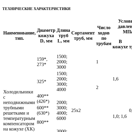
ТЕХНИЧЕСКИЕ ХАРАКТЕРИСТИКИ
Услов
давлен
Число
Диаметр
Длина
МП
Наименование,
Сортамент
ходов
кожуха
труб
тип.
труб, мм
по
D, мм
L, мм
В
трубам
кожухе
т
1500;
159*,
2000;
1
273*
3000
1500;
2000;
1,6
325*
3000;
2
4000
Холодильники
400**
с
(426*)
неподвижными
2000;
трубными
600**
3000;
25х2
0
решетками и
(630*)
4000;
1,0; 1,6
температурным
6000
800**
компенсатором
на кожухе (ХК)
3000;