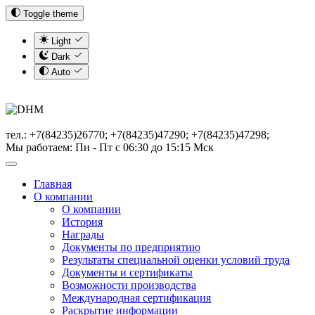
Toggle theme
Light
Dark
Auto
тел.: +7(84235)26770; +7(84235)47290; +7(84235)47298;
Мы работаем: Пн - Пт с 06:30 до 15:15 Мск
Главная
О компании
О компании
История
Награды
Документы по предприятию
Результаты специальной оценки условий труда
Документы и сертификаты
Возможности производства
Международная сертификация
Раскрытие информации