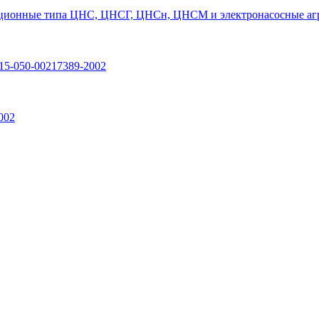
ционные типа ЦНС, ЦНСГ, ЦНСн, ЦНСМ и электронасосные агр
15-050-00217389-2002
002