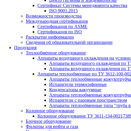
Центр гигиены и эпидемиологии
Сертификат Системы менеджмента качества
ISO 9001:2015
Возможности производства
Международная сертификация
Сертификация по ASME
Сертификация по ISO
Раскрытие информации
Сведения об образовательной организации
Продукция
Теплообменное оборудование
Аппараты воздушного охлаждения на условн
Аппараты воздушного охлаждения по Т
Аппараты воздушного охлаждения по Т
Аппараты теплообменные по ТУ 3612-100-00
Аппараты теплообменные кожухотрубча
Испарители термосифонные
Конденсаторы вакуумные
Аппараты теплообменные кожухотрубчат
Испарители с паровым пространством
Аппараты теплообменные типа "труба в
Колонное оборудование
Колонное оборудование ТУ 3611-134-0021738
Блочное оборудование
Фильтры для нефти и газа