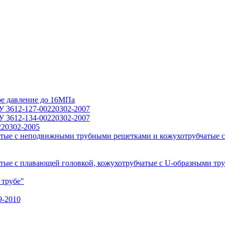
ое давление до 16МПа
У 3612-127-00220302-2007
У 3612-134-00220302-2007
220302-2005
тые с неподвижными трубными решетками и кожухотрубчатые с
ые с плавающей головкой, кожухотрубчатые с U-образными тр
 трубе"
9-2010