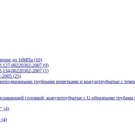
вление до 16МПа
(10)
2-127-00220302-2007
(9)
2-134-00220302-2007
(1)
2-2005
(25)
 неподвижными трубными решетками и кожухотрубчатые с темп
 плавающей головкой, кожухотрубчатые с U-образными трубами
е"
(4)
0
(4)