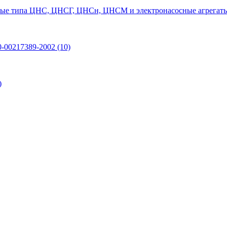
ые типа ЦНС, ЦНСГ, ЦНСн, ЦНСМ и электронасосные агрегаты
0-00217389-2002
(10)
)