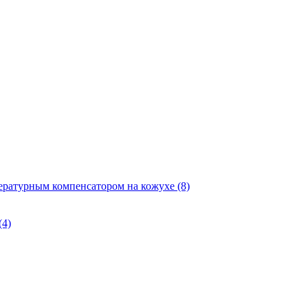
ературным компенсатором на кожухе
(8)
(4)