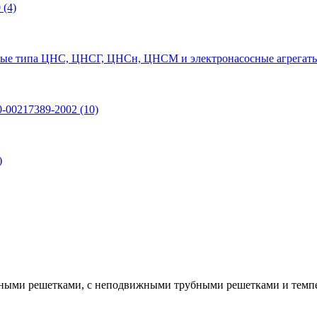
0
(4)
ые типа ЦНС, ЦНСГ, ЦНСн, ЦНСМ и электронасосные агрегаты
0-00217389-2002
(10)
)
ными решетками, с неподвижными трубными решетками и темп