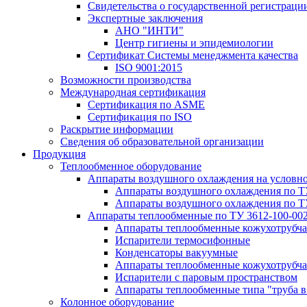
Свидетельства о государственной регистраци
Экспертные заключения
АНО "ИНТИ"
Центр гигиены и эпидемиологии
Сертификат Системы менеджмента качества
ISO 9001:2015
Возможности производства
Международная сертификация
Сертификация по ASME
Сертификация по ISO
Раскрытие информации
Сведения об образовательной организации
Продукция
Теплообменное оборудование
Аппараты воздушного охлаждения на условн
Аппараты воздушного охлаждения по Т
Аппараты воздушного охлаждения по Т
Аппараты теплообменные по ТУ 3612-100-00
Аппараты теплообменные кожухотрубча
Испарители термосифонные
Конденсаторы вакуумные
Аппараты теплообменные кожухотрубчат
Испарители с паровым пространством
Аппараты теплообменные типа "труба в
Колонное оборудование