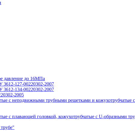
и
ое давление до 16МПа
У 3612-127-00220302-2007
У 3612-134-00220302-2007
220302-2005
тые с неподвижными трубными решетками и кожухотрубчатые с
ые с плавающей головкой, кожухотрубчатые с U-образными тр
 трубе"