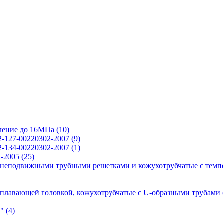
вление до 16МПа
(10)
2-127-00220302-2007
(9)
2-134-00220302-2007
(1)
2-2005
(25)
 неподвижными трубными решетками и кожухотрубчатые с темп
 плавающей головкой, кожухотрубчатые с U-образными трубами
е"
(4)