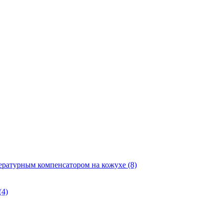
ературным компенсатором на кожухе
(8)
(4)