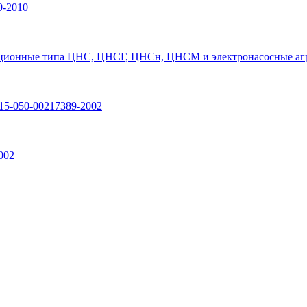
9-2010
ционные типа ЦНС, ЦНСГ, ЦНСн, ЦНСМ и электронасосные агр
15-050-00217389-2002
002