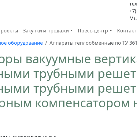
тел
+7(
Мы 
роекты
Закупки и продажи
Пресс-центр
Контак
ое оборудование
Аппараты теплообменные по ТУ 361
оры вакуумные вертик
ыми трубными решетк
ными трубными решет
рным компенсатором н