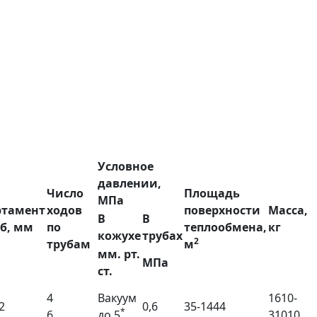
Условное
давлении,
Число
Площадь
МПа
ртамент
ходов
поверхности
Масса,
В
В
уб, мм
по
теплообмена,
кг
кожухе
трубах
2
трубам
м
мм. рт.
МПа
ст.
4
Вакуум
1610-
2
0,6
35-1444
*
6
до 5
31010