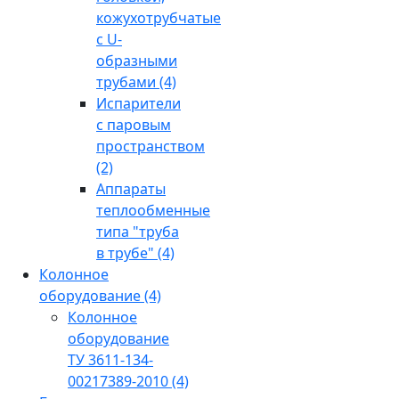
кожухотрубчатые
с U-
образными
трубами
(4)
Испарители
с паровым
пространством
(2)
Аппараты
теплообменные
типа "труба
в трубе"
(4)
Колонное
оборудование
(4)
Колонное
оборудование
ТУ 3611-134-
00217389-2010
(4)