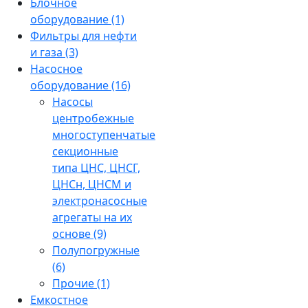
Блочное
оборудование
(1)
Фильтры для нефти
и газа
(3)
Насосное
оборудование
(16)
Насосы
центробежные
многоступенчатые
секционные
типа ЦНС, ЦНСГ,
ЦНСн, ЦНСМ и
электронасосные
агрегаты на их
основе
(9)
Полупогружные
(6)
Прочие
(1)
Емкостное