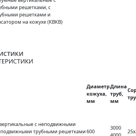
истики
ТЕРИСТИКИ
Диаметр
Длина
Со
кожуха,
труб,
тр
мм
мм
 вертикальные с неподвижными
3000
неподвижными трубными решетками
600
25х
4000