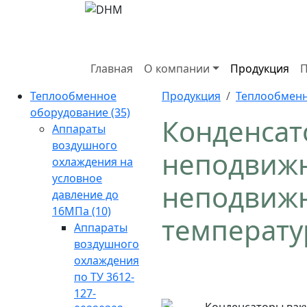
Главная
О компании
Продукция
П
Теплообменное
Продукция
Теплообменн
оборудование
(35)
Конденсат
Аппараты
воздушного
неподвижн
охлаждения на
условное
неподвиж
давление до
16МПа
(10)
температу
Аппараты
воздушного
охлаждения
по ТУ 3612-
127-