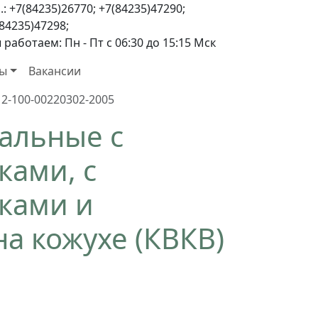
.: +7(84235)26770; +7(84235)47290;
84235)47298;
работаем: Пн - Пт с 06:30 до 15:15 Мск
ты
Вакансии
2-100-00220302-2005
альные с
ами, с
ками и
а кожухе (КВКВ)