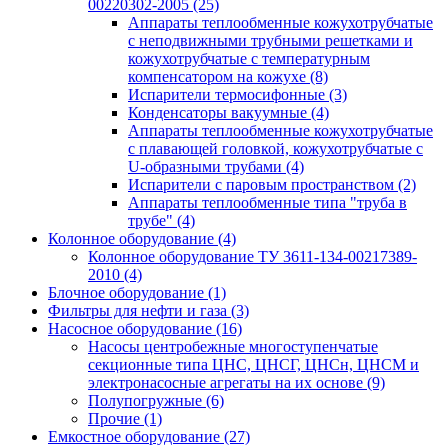
00220302-2005
(25)
Аппараты теплообменные кожухотрубчатые
с неподвижными трубными решетками и
кожухотрубчатые с температурным
компенсатором на кожухе
(8)
Испарители термосифонные
(3)
Конденсаторы вакуумные
(4)
Аппараты теплообменные кожухотрубчатые
с плавающей головкой, кожухотрубчатые с
U-образными трубами
(4)
Испарители с паровым пространством
(2)
Аппараты теплообменные типа "труба в
трубе"
(4)
Колонное оборудование
(4)
Колонное оборудование ТУ 3611-134-00217389-
2010
(4)
Блочное оборудование
(1)
Фильтры для нефти и газа
(3)
Насосное оборудование
(16)
Насосы центробежные многоступенчатые
секционные типа ЦНС, ЦНСГ, ЦНСн, ЦНСМ и
электронасосные агрегаты на их основе
(9)
Полупогружные
(6)
Прочие
(1)
Емкостное оборудование
(27)