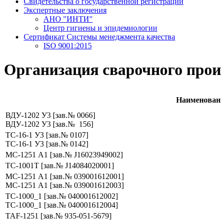
Свидетельства о государственной регистрации
Экспертные заключения
АНО "ИНТИ"
Центр гигиены и эпидемиологии
Сертификат Системы менеджмента качества
ISO 9001:2015
Организация сварочного прои
Наименован
ВДУ-1202 У3 [зав.№ 0066]
ВДУ-1202 У3 [зав.№ 156]
ТС-16-1 У3 [зав.№ 0107]
ТС-16-1 У3 [зав.№ 0142]
МС-1251 А1 [зав.№ J16023949002]
ТС-1001Т [зав.№ J14084020001]
МС-1251 А1 [зав.№ 039001612001]
МС-1251 А1 [зав.№ 039001612003]
ТС-1000_1 [зав.№ 040001612002]
ТС-1000_1 [зав.№ 040001612004]
TAF-1251 [зав.№ 935-051-5679]