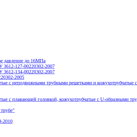
ое давление до 16МПа
У 3612-127-00220302-2007
У 3612-134-00220302-2007
220302-2005
тые с неподвижными трубными решетками и кожухотрубчатые с
ые с плавающей головкой, кожухотрубчатые с U-образными тр
 трубе"
9-2010