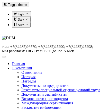
Toggle theme
Light
Dark
Auto
тел.: +7(84235)26770; +7(84235)47290; +7(84235)47298;
Мы работаем: Пн - Пт с 06:30 до 15:15 Мск
Главная
О компании
О компании
История
Награды
Документы по предприятию
Результаты специальной оценки условий труда
Документы и сертификаты
Возможности производства
Международная сертификация
Раскрытие информации