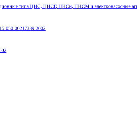
ционные типа ЦНС, ЦНСГ, ЦНСн, ЦНСМ и электронасосные агр
15-050-00217389-2002
002