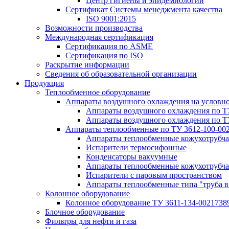
Центр гигиены и эпидемиологии
Сертификат Системы менеджмента качества
ISO 9001:2015
Возможности производства
Международная сертификация
Сертификация по ASME
Сертификация по ISO
Раскрытие информации
Сведения об образовательной организации
Продукция
Теплообменное оборудование
Аппараты воздушного охлаждения на условн
Аппараты воздушного охлаждения по Т
Аппараты воздушного охлаждения по Т
Аппараты теплообменные по ТУ 3612-100-00
Аппараты теплообменные кожухотрубча
Испарители термосифонные
Конденсаторы вакуумные
Аппараты теплообменные кожухотрубчат
Испарители с паровым пространством
Аппараты теплообменные типа "труба в
Колонное оборудование
Колонное оборудование ТУ 3611-134-0021738
Блочное оборудование
Фильтры для нефти и газа