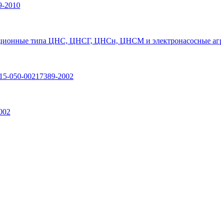
9-2010
ционные типа ЦНС, ЦНСГ, ЦНСн, ЦНСМ и электронасосные агр
15-050-00217389-2002
002