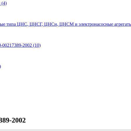
0
(4)
ые типа ЦНС, ЦНСГ, ЦНСн, ЦНСМ и электронасосные агрегаты
0-00217389-2002
(10)
)
389-2002