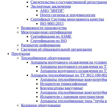
Свидетельства о государственной регистраци
Экспертные заключения
АНО "ИНТИ"
Центр гигиены и эпидемиологии
Сертификат Системы менеджмента качества
ISO 9001:2015
Возможности производства
Международная сертификация
Сертификация по ASME
Сертификация по ISO
Раскрытие информации
Сведения об образовательной организации
Продукция
Теплообменное оборудование
Аппараты воздушного охлаждения на условн
Аппараты воздушного охлаждения по Т
Аппараты воздушного охлаждения по Т
Аппараты теплообменные по ТУ 3612-100-00
Аппараты теплообменные кожухотрубча
Испарители термосифонные
Конденсаторы вакуумные
Аппараты теплообменные кожухотрубчат
Испарители с паровым пространством
Аппараты теплообменные типа "труба в
Колонное оборудование