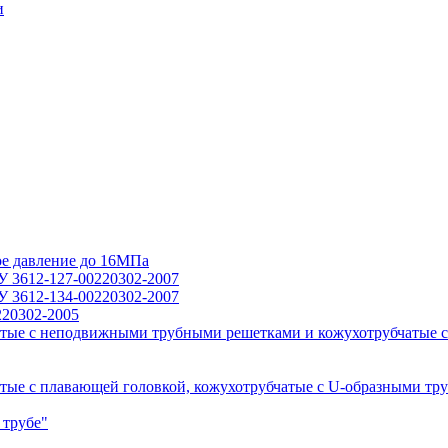
и
ое давление до 16МПа
У 3612-127-00220302-2007
У 3612-134-00220302-2007
220302-2005
тые с неподвижными трубными решетками и кожухотрубчатые с
ые с плавающей головкой, кожухотрубчатые с U-образными тр
 трубе"