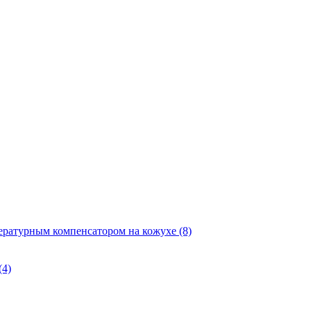
ературным компенсатором на кожухе
(8)
(4)