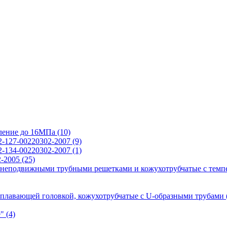
вление до 16МПа
(10)
2-127-00220302-2007
(9)
2-134-00220302-2007
(1)
2-2005
(25)
 неподвижными трубными решетками и кожухотрубчатые с темп
 плавающей головкой, кожухотрубчатые с U-образными трубами
е"
(4)