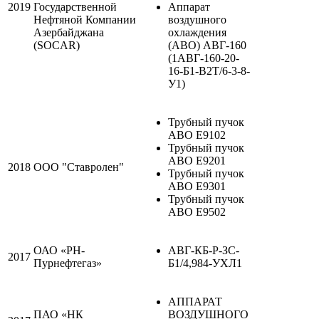
2019
Государственной
Аппарат
Нефтяной Компании
воздушного
Азербайджана
охлаждения
(SOCAR)
(АВО) АВГ-160
(1АВГ-160-20-
16-Б1-В2Т/6-3-8-
У1)
Трубный пучок
АВО Е9102
Трубный пучок
АВО Е9201
2018
ООО "Ставролен"
Трубный пучок
АВО Е9301
Трубный пучок
АВО Е9502
ОАО «РН-
АВГ-КБ-Р-ЗС-
2017
Пурнефтегаз»
Б1/4,984-УХЛ1
АППАРАТ
ПАО «НК
ВОЗДУШНОГО