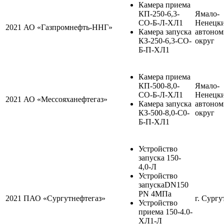
Камера приема
КП-250-6,3-
Ямало-
СО-Б-Л-ХЛ1
Ненецк
2021
АО «Газпромнефть-ННГ»
Камера запуска
автоно
КЗ-250-6,3-СО-
округ
Б-П-ХЛ1
Камера приема
КП-500-8,0-
Ямало-
СО-Б-Л-ХЛ1
Ненецк
2021
АО «Мессояханефтегаз»
Камера запуска
автоно
КЗ-500-8,0-С0-
округ
Б-П-ХЛ1
Устройство
запуска 150-
4,0-Л
Устройство
запускаDN150
PN 4МПа
2021
ПАО «Сургутнефтегаз»
г. Сургу
Устройство
приема 150-4.0-
ХЛ1-Л