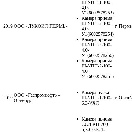
III-УПП-1-100-
4,0-
У1(6002578253)
Камера приема
III-УПП-2-100-
2019
ООО «ЛУКОЙЛ-ПЕРМЬ»
г. Пермь
4,0-
У1(6002578254)
Камера приема
III-УПП-2-100-
4,0-
У1(6002578256)
Камера приема
III-УПП-2-100-
4,0-
У1(6002578261)
Камера пуска
ООО «Газпромнефть –
2019
III-УПП-1-100-
г. Оренб
Оренбург»
6,3-УХЛ
Камера приема
СОД КП-700-
6,3-С0-Б-Л-