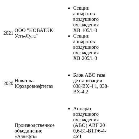
Секции
аппаратов
воздушного
охлаждения
ООО "НОВАТЭК-
ХВ-105/1-3
2021
Усть-Луга"
Секции
аппаратов
воздушного
охлаждения
ХВ-205/1-3
Блок АВО газа
Новатэк-
деэтанизации
2020
Юрхаровнефтегаз
038-ВХ-4,1, 038-
ВХ-4,2
Аппарат
воздушного
охлаждения
Производственное
(АВО) АВГ-20-
объединение
0,6-Б1-В1Т/6-4-
«Азнефть»
4У1