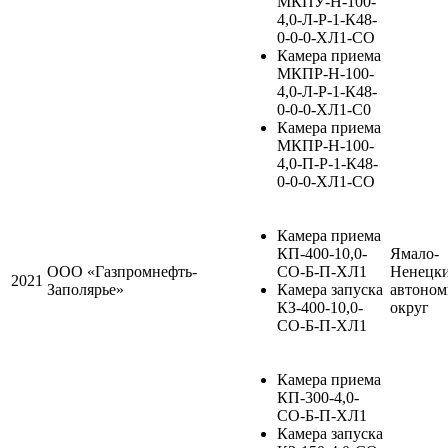
МКПУ-Н-100-
4,0-Л-Р-1-К48-
0-0-0-ХЛ1-СО
Камера приема
МКПР-Н-100-
4,0-Л-Р-1-К48-
0-0-0-ХЛ1-С0
Камера приема
МКПР-Н-100-
4,0-П-Р-1-К48-
0-0-0-ХЛ1-СО
Камера приема
КП-400-10,0-
Ямало-
ООО «Газпромнефть-
СО-Б-П-ХЛ1
Ненецк
2021
Заполярье»
Камера запуска
автоно
КЗ-400-10,0-
округ
СО-Б-П-ХЛ1
Камера приема
КП-300-4,0-
СО-Б-П-ХЛ1
Камера запуска