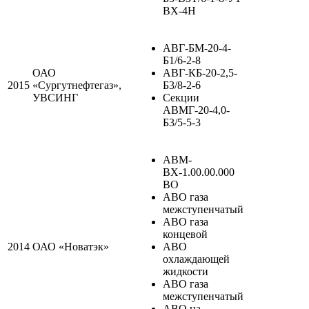
ВХ-4Н
АВГ-БМ-20-4-
Б1/6-2-8
ОАО
АВГ-КБ-20-2,5-
2015
«Сургутнефтегаз»,
Б3/8-2-6
УВСИНГ
Секции
АВМГ-20-4,0-
Б3/5-5-3
АВМ-
ВХ-1.00.00.000
ВО
АВО газа
межступенчатый
АВО газа
концевой
2014
ОАО «Новатэк»
АВО
охлаждающей
жидкости
АВО газа
межступенчатый
АВО на