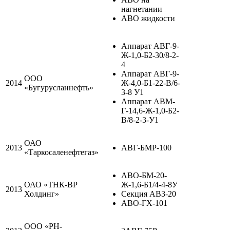
нагнетании
АВО жидкости
Аппарат АВГ-9-
Ж-1,0-Б2-30/8-2-
4
Аппарат АВГ-9-
ООО
2014
Ж-4,0-Б1-22-В/6-
«Бугурусланнефть»
3-8 У1
Аппарат АВМ-
Г-14,6-Ж-1,0-Б2-
В/8-2-3-У1
ОАО
2013
АВГ-БМР-100
«Таркосаленефтегаз»
АВО-БМ-20-
ОАО «ТНК-ВР
Ж-1,6-Б1/4-4-8У
2013
Холдинг»
Секция АВЗ-20
АВО-ГХ-101
ООО «РН-