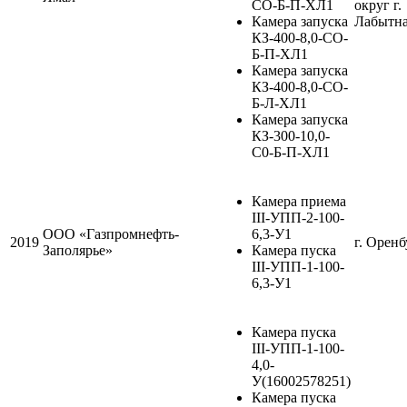
СО-Б-П-ХЛ1
округ г.
Камера запуска
Лабытн
КЗ-400-8,0-СО-
Б-П-ХЛ1
Камера запуска
КЗ-400-8,0-СО-
Б-Л-ХЛ1
Камера запуска
КЗ-300-10,0-
С0-Б-П-ХЛ1
Камера приема
III-УПП-2-100-
ООО «Газпромнефть-
6,3-У1
2019
г. Оренб
Заполярье»
Камера пуска
III-УПП-1-100-
6,3-У1
Камера пуска
III-УПП-1-100-
4,0-
У(16002578251)
Камера пуска