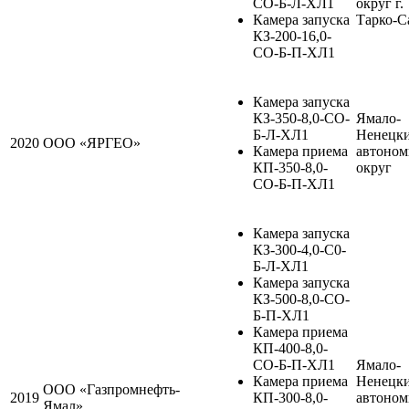
СО-Б-Л-ХЛ1
округ г.
Камера запуска
Тарко-С
КЗ-200-16,0-
СО-Б-П-ХЛ1
Камера запуска
КЗ-350-8,0-СО-
Ямало-
Б-Л-ХЛ1
Ненецк
2020
ООО «ЯРГЕО»
Камера приема
автоно
КП-350-8,0-
округ
СО-Б-П-ХЛ1
Камера запуска
КЗ-300-4,0-С0-
Б-Л-ХЛ1
Камера запуска
КЗ-500-8,0-СО-
Б-П-ХЛ1
Камера приема
КП-400-8,0-
СО-Б-П-ХЛ1
Ямало-
Камера приема
Ненецк
ООО «Газпромнефть-
2019
КП-300-8,0-
автоно
Ямал»