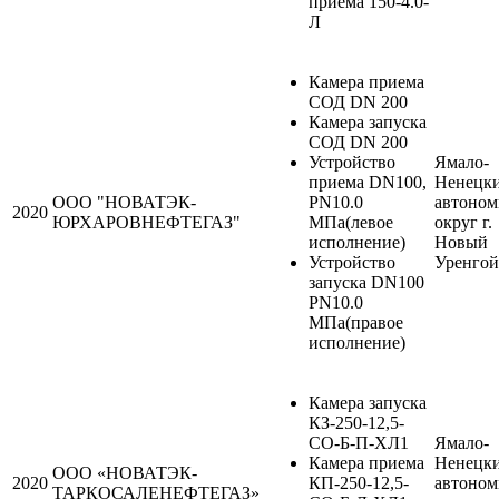
приема 150-4.0-
Л
Камера приема
СОД DN 200
Камера запуска
СОД DN 200
Устройство
Ямало-
приема DN100,
Ненецк
ООО "НОВАТЭК-
PN10.0
автоно
2020
ЮРХАРОВНЕФТЕГАЗ"
МПа(левое
округ г.
исполнение)
Новый
Устройство
Уренгой
запуска DN100
PN10.0
МПа(правое
исполнение)
Камера запуска
КЗ-250-12,5-
СО-Б-П-ХЛ1
Ямало-
Камера приема
Ненецк
ООО «НОВАТЭК-
2020
КП-250-12,5-
автоно
ТАРКОСАЛЕНЕФТЕГАЗ»