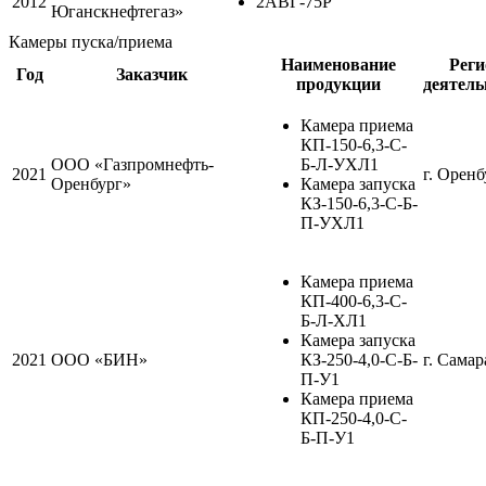
2012
2АВГ-75Р
Юганскнефтегаз»
Камеры пуска/приема
Наименование
Реги
Год
Заказчик
продукции
деятель
Камера приема
КП-150-6,3-С-
ООО «Газпромнефть-
Б-Л-УХЛ1
2021
г. Оренб
Оренбург»
Камера запуска
КЗ-150-6,3-С-Б-
П-УХЛ1
Камера приема
КП-400-6,3-С-
Б-Л-ХЛ1
Камера запуска
2021
ООО «БИН»
КЗ-250-4,0-С-Б-
г. Самар
П-У1
Камера приема
КП-250-4,0-С-
Б-П-У1