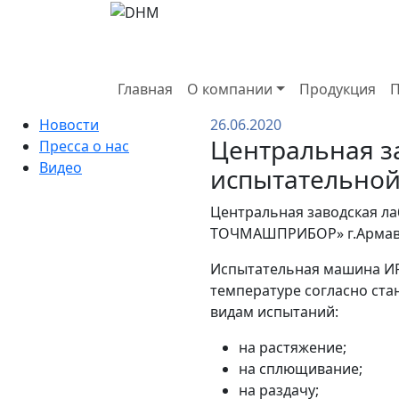
Главная
О компании
Продукция
П
Новости
26.06.2020
Центральная з
Пресса о нас
Видео
испытательной
Центральная заводская л
ТОЧМАШПРИБОР» г.Армав
Испытательная машина ИР
температуре согласно ст
видам испытаний:
на растяжение;
на сплющивание;
на раздачу;