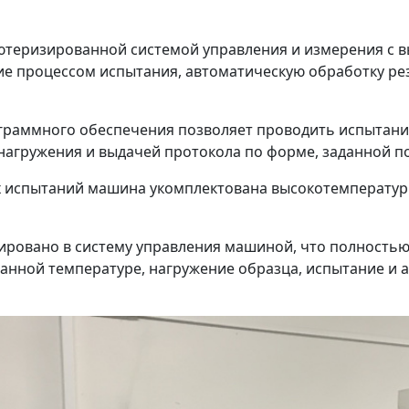
еризированной системой управления и измерения с в
е процессом испытания, автоматическую обработку рез
граммного обеспечения позволяет проводить испытания
нагружения и выдачей протокола по форме, заданной п
 испытаний машина укомплектована высокотемпературно
ровано в систему управления машиной, что полностью 
анной температуре, нагружение образца, испытание и