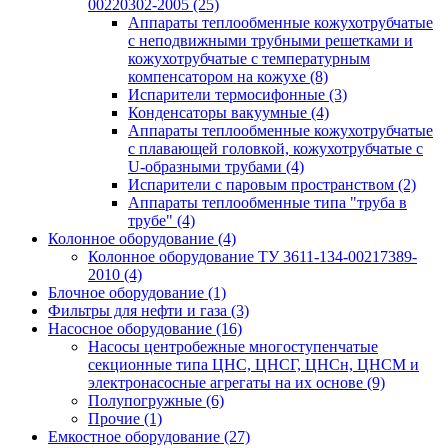
00220302-2005
(25)
Аппараты теплообменные кожухотрубчатые
с неподвижными трубными решетками и
кожухотрубчатые с температурным
компенсатором на кожухе
(8)
Испарители термосифонные
(3)
Конденсаторы вакуумные
(4)
Аппараты теплообменные кожухотрубчатые
с плавающей головкой, кожухотрубчатые с
U-образными трубами
(4)
Испарители с паровым пространством
(2)
Аппараты теплообменные типа "труба в
трубе"
(4)
Колонное оборудование
(4)
Колонное оборудование ТУ 3611-134-00217389-
2010
(4)
Блочное оборудование
(1)
Фильтры для нефти и газа
(3)
Насосное оборудование
(16)
Насосы центробежные многоступенчатые
секционные типа ЦНС, ЦНСГ, ЦНСн, ЦНСМ и
электронасосные агрегаты на их основе
(9)
Полупогружные
(6)
Прочие
(1)
Емкостное оборудование
(27)