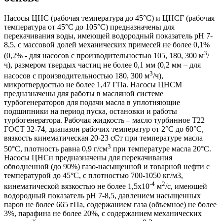
Насосы ЦНС (рабочая температура до 45°С) и ЦНСГ (рабочая
температура от 45°С до 105°С) предназначены для
перекачивания воды, имеющей водородный показатель рН 7-
8,5, с массовой долей механических примесей не более 0,1%
3
(0,2% - для насосов с производительностью 105, 180, 300 м
/
ч), размером твердых частиц не более 0,1 мм (0,2 мм – для
3
насосов с производительностью 180, 300 м
/ч),
микротвердостью не более 1,47 ГПа. Насосы ЦНСМ
предназначены для работы в масляной системе
турбогенераторов для подачи масла в уплотняющие
подшипники на период пуска, остановки и работы
турбогенератора. Рабочая жидкость – масло турбинное Т22
ГОСТ 32-74, диапазон рабочих температур от 2°С до 60°С,
вязкость кинематическая 20-23 сСт при температуре масла
3
50°С, плотность равна 0,9 г/см
при температуре масла 20°С.
Насосы ЦНСн предназначены для перекачивания
обводненной (до 90%) газо-насыщенной и товарной нефти с
температурой до 45°С, с плотностью 700-1050 кг/м3,
-4
2
кинематической вязкостью не более 1,5x10
м
/с, имеющей
водородный показатель рН 7-8,5, давлением насыщенных
паров не более 665 гПа, содержанием газа (объемное) не более
3%, парафина не более 20%, с содержанием механических