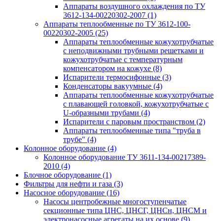
Аппараты воздушного охлаждения по ТУ
3612-134-00220302-2007
(1)
Аппараты теплообменные по ТУ 3612-100-
00220302-2005
(25)
Аппараты теплообменные кожухотрубчатые
с неподвижными трубными решетками и
кожухотрубчатые с температурным
компенсатором на кожухе
(8)
Испарители термосифонные
(3)
Конденсаторы вакуумные
(4)
Аппараты теплообменные кожухотрубчатые
с плавающей головкой, кожухотрубчатые с
U-образными трубами
(4)
Испарители с паровым пространством
(2)
Аппараты теплообменные типа "труба в
трубе"
(4)
Колонное оборудование
(4)
Колонное оборудование ТУ 3611-134-00217389-
2010
(4)
Блочное оборудование
(1)
Фильтры для нефти и газа
(3)
Насосное оборудование
(16)
Насосы центробежные многоступенчатые
секционные типа ЦНС, ЦНСГ, ЦНСн, ЦНСМ и
электронасосные агрегаты на их основе
(9)