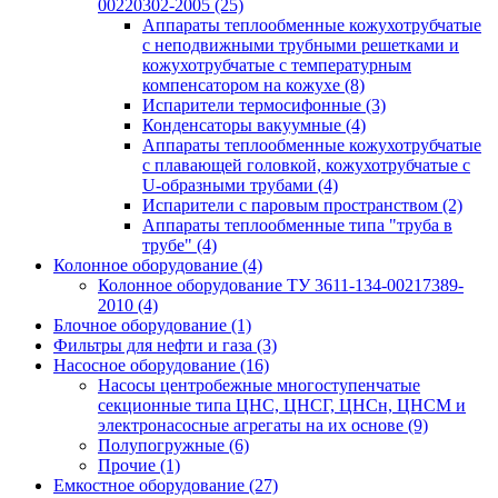
00220302-2005
(25)
Аппараты теплообменные кожухотрубчатые
с неподвижными трубными решетками и
кожухотрубчатые с температурным
компенсатором на кожухе
(8)
Испарители термосифонные
(3)
Конденсаторы вакуумные
(4)
Аппараты теплообменные кожухотрубчатые
с плавающей головкой, кожухотрубчатые с
U-образными трубами
(4)
Испарители с паровым пространством
(2)
Аппараты теплообменные типа "труба в
трубе"
(4)
Колонное оборудование
(4)
Колонное оборудование ТУ 3611-134-00217389-
2010
(4)
Блочное оборудование
(1)
Фильтры для нефти и газа
(3)
Насосное оборудование
(16)
Насосы центробежные многоступенчатые
секционные типа ЦНС, ЦНСГ, ЦНСн, ЦНСМ и
электронасосные агрегаты на их основе
(9)
Полупогружные
(6)
Прочие
(1)
Емкостное оборудование
(27)