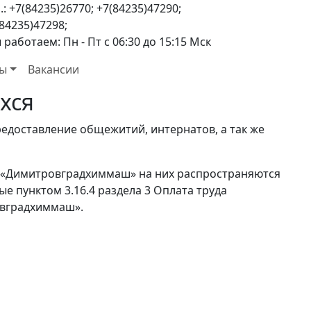
.: +7(84235)26770; +7(84235)47290;
84235)47298;
работаем: Пн - Пт с 06:30 до 15:15 Мск
ты
Вакансии
хся
доставление общежитий, интернатов, а так же
АО «Димитровградхиммаш» на них распространяются
е пунктом 3.16.4 раздела 3 Оплата труда
овградхиммаш».