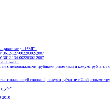
ое давление до 16МПа
У 3612-127-00220302-2007
У 3612-134-00220302-2007
220302-2005
тые с неподвижными трубными решетками и кожухотрубчатые с
ые с плавающей головкой, кожухотрубчатые с U-образными тр
 трубе"
9-2010