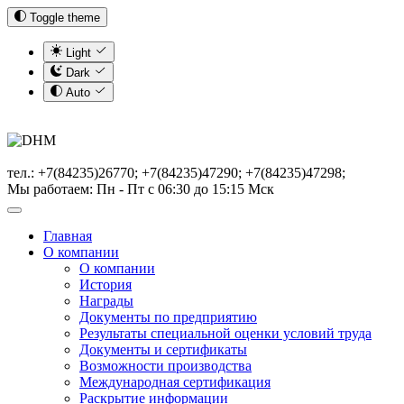
Toggle theme
Light
Dark
Auto
тел.: +7(84235)26770; +7(84235)47290; +7(84235)47298;
Мы работаем: Пн - Пт с 06:30 до 15:15 Мск
Главная
О компании
О компании
История
Награды
Документы по предприятию
Результаты специальной оценки условий труда
Документы и сертификаты
Возможности производства
Международная сертификация
Раскрытие информации