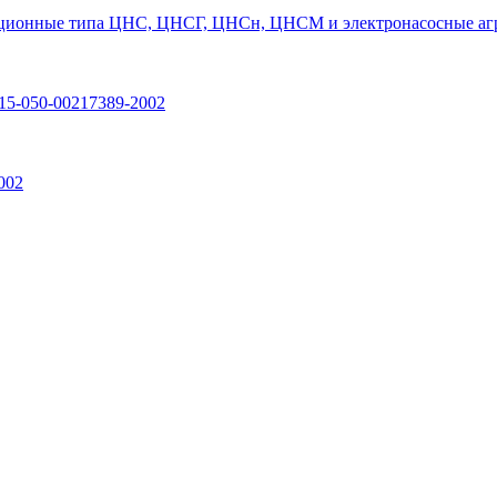
ционные типа ЦНС, ЦНСГ, ЦНСн, ЦНСМ и электронасосные агр
15-050-00217389-2002
002