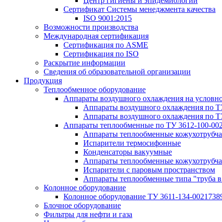
Центр гигиены и эпидемиологии
Сертификат Системы менеджмента качества
ISO 9001:2015
Возможности производства
Международная сертификация
Сертификация по ASME
Сертификация по ISO
Раскрытие информации
Сведения об образовательной организации
Продукция
Теплообменное оборудование
Аппараты воздушного охлаждения на условн
Аппараты воздушного охлаждения по Т
Аппараты воздушного охлаждения по Т
Аппараты теплообменные по ТУ 3612-100-00
Аппараты теплообменные кожухотрубча
Испарители термосифонные
Конденсаторы вакуумные
Аппараты теплообменные кожухотрубчат
Испарители с паровым пространством
Аппараты теплообменные типа "труба в
Колонное оборудование
Колонное оборудование ТУ 3611-134-0021738
Блочное оборудование
Фильтры для нефти и газа